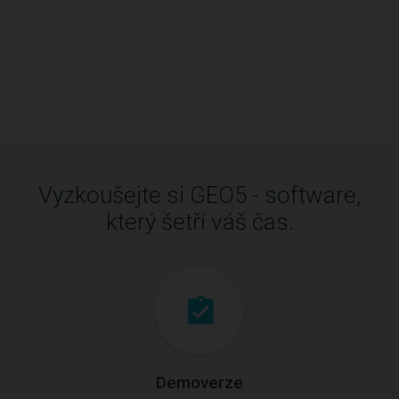
Vyzkoušejte si GEO5 - software,
který šetří váš čas.
Demoverze