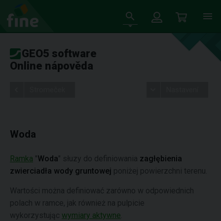
GEO5 software
Online nápověda
Stromeček
Nastavení
Woda
Ramka
"
Woda
" słuzy do definiowania
zagłębienia
zwierciadła wody gruntowej
poniżej powierzchni terenu.
Wartości można definiować zarówno w odpowiednich
polach w ramce, jak również na pulpicie
wykorzystując
wymiary aktywne
.