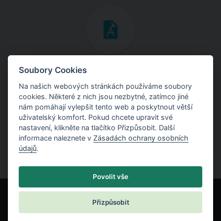
Inženýrské manuály
Soubory Cookies
Na našich webových stránkách používáme soubory
Stáhněte si manuály s teoretickými i praktickými ukázkami
cookies. Některé z nich jsou nezbytné, zatímco jiné
použití programů.
nám pomáhají vylepšit tento web a poskytnout větší
uživatelský komfort. Pokud chcete upravit své
nastavení, klikněte na tlačítko Přizpůsobit. Další
informace naleznete v
Zásadách ochrany osobních
údajů
.
Povolit vše
Přizpůsobit
© Fine spol. s r.o.