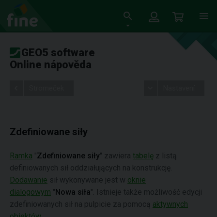
GEO5 software
Online nápověda
Stromeček
Nastavení
Zdefiniowane siły
Ramka
"
Zdefiniowane siły
" zawiera
tabelę
z listą
definiowanych sił oddziałujących na konstrukcję.
Dodawanie
sił wykonywane jest w
oknie
dialogowym
"
Nowa siła
". Istnieje także możliwość edycji
zdefiniowanych sił na pulpicie za pomocą
aktywnych
obiektów
.