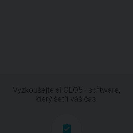
Vyzkoušejte si GEO5 - software,
který šetří váš čas.