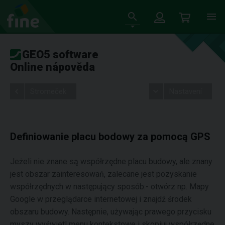
GEO5 software
Online nápověda
Stromeček
Nastavení
Definiowanie placu bodowy za pomocą GPS
Jeżeli nie znane są współrzędne placu budowy, ale znany
jest obszar zainteresowań, zalecane jest pozyskanie
współrzędnych w następujący sposób:- otwórz np. Mapy
Google w przeglądarce internetowej i znajdź środek
obszaru budowy. Następnie, używając prawego przycisku
myszy wyświetl menu kontekstowe i skopiuj współrzędne