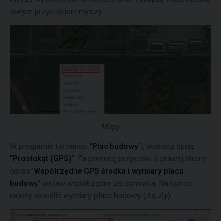
lewym przyciskiem myszy.
Mapy
W programie (w ramce
"Plac budowy
"), wybierz opcję
"Prostokąt (GPS)
". Za pomocą przycisku z prawej strony
opisu "
Współrzędne GPS środka i wymiary placu
budowy
" wstaw współrzędne ze schowka. Na koniec
należy określić wymiary placu budowy (
Δx
,
Δy
).