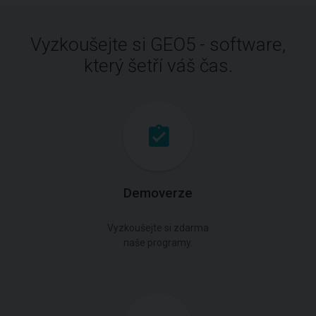
Vyzkoušejte si GEO5 - software,
který šetří váš čas.
Demoverze
Vyzkoušejte si zdarma
naše programy.