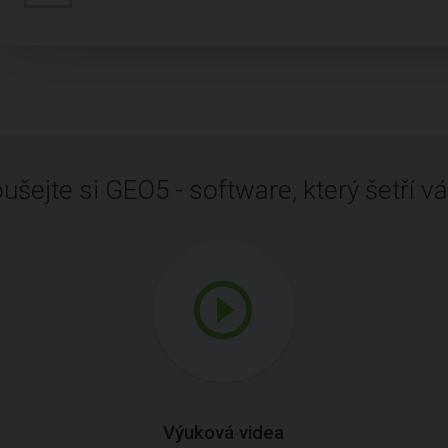
ušejte si GEO5 - software, který šetří vá
Výuková videa