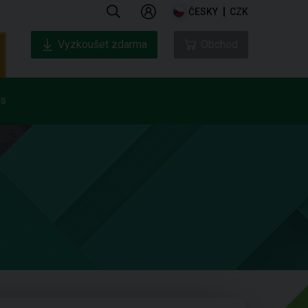
ČESKY
CZK
Vyzkoušet zdarma
Obchod
ás