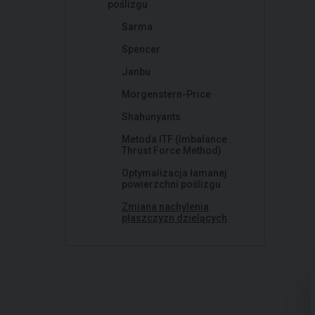
poślizgu
Sarma
Spencer
Janbu
Morgenstern-Price
Shahunyants
Metoda ITF (Imbalance
Thrust Force Method)
Optymalizacja łamanej
powierzchni poślizgu
Zmiana nachylenia
płaszczyzn dzielących