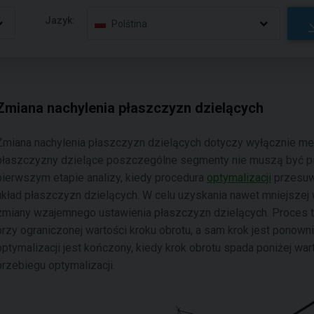
Jazyk:
Polština
Zmiana nachylenia płaszczyzn dzielących
Zmiana nachylenia płaszczyzn dzielących dotyczy wyłącznie met
płaszczyzny dzielące poszczególne segmenty nie muszą być pi
pierwszym etapie analizy, kiedy procedura
optymalizacji
przesuwa
układ płaszczyzn dzielących. W celu uzyskania nawet mniejszej 
zmiany wzajemnego ustawienia płaszczyzn dzielących. Proces t
przy ograniczonej wartości kroku obrotu, a sam krok jest ponown
optymalizacji jest kończony, kiedy krok obrotu spada poniżej war
przebiegu optymalizacji.