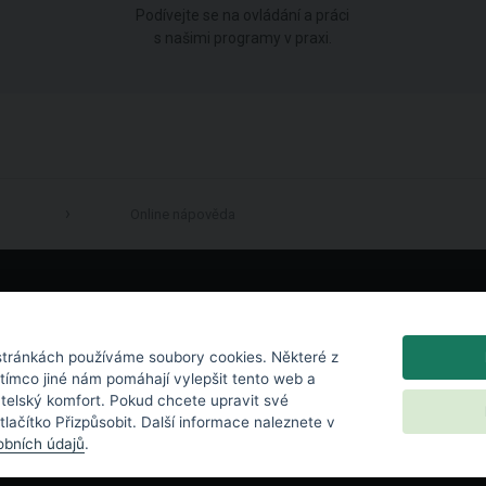
Podívejte se na ovládání a práci
s našimi programy v praxi.
Online nápověda
LinkedIn
tránkách používáme soubory cookies. Některé z
atímco jiné nám pomáhají vylepšit tento web a
atelský komfort. Pokud chcete upravit své
 tlačítko Přizpůsobit. Další informace naleznete v
bních údajů
.
chrana osobních údajů
|
Nastavení cookies
|
Licenční podmínky
|
Kontakt