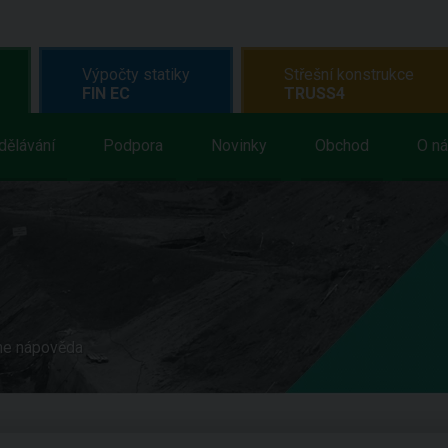
Výpočty statiky
Střešní konstrukce
FIN EC
TRUSS4
dělávání
Podpora
Novinky
Obchod
O n
ne nápověda