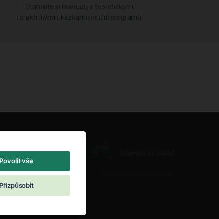
Stáhněte si manuály s teoretickými
i praktickými ukázkami použití programů.
Partneři ve světě
Povolit vše
Přizpůsobit