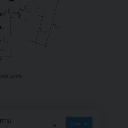
toda Sarmy
arma.
Stáhnout