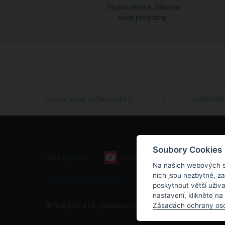
Vyzkoušejte si zdarma
naše programy.
Geotechnický software GEO5
Vzdělávání
Soubory Cookies
Sledujte nás:
Youtube
Facebook
Na našich webových s
nich jsou nezbytné, z
poskytnout větší uživ
nastavení, klikněte na
Zásadách ochrany oso
© Fine spol. s r.o., Všechna práva vyhrazena |
Mapa stránek
|
O