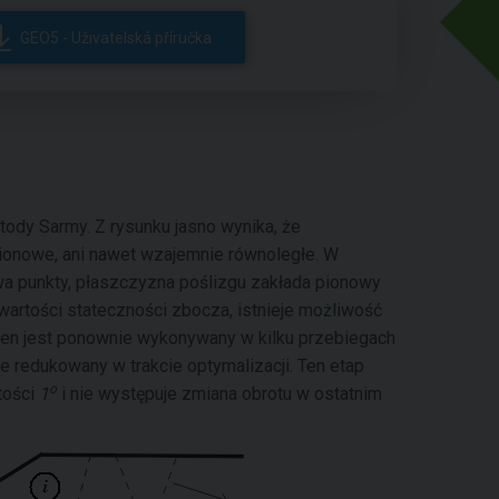
GEO5 - Uživatelská příručka
ody Sarmy. Z rysunku jasno wynika, że
onowe, ani nawet wzajemnie równoległe. W
 punkty, płaszczyzna poślizgu zakłada pionowy
wartości stateczności zbocza, istnieje możliwość
en jest ponownie wykonywany w kilku przebiegach
ie redukowany w trakcie optymalizacji. Ten etap
o
tości
1
i nie występuje zmiana obrotu w ostatnim