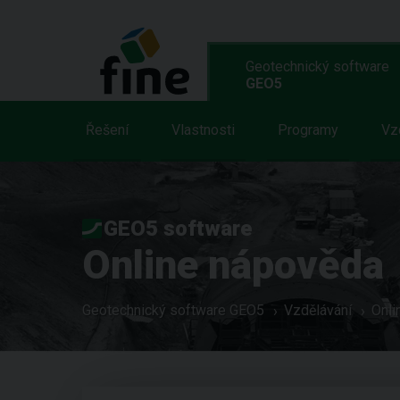
Geotechnický software
GEO5
Řešení
Vlastnosti
Programy
Vz
GEO5 software
Online nápověda
Geotechnický software GEO5
Vzdělávání
Onli