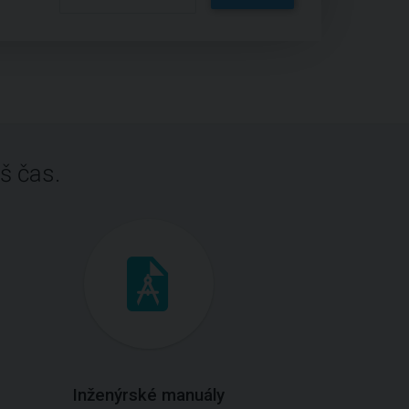
š čas.
Inženýrské manuály