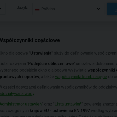
Jazyk:
Polština
Współczynniki częściowe
Okno dialogowe "
Ustawienia
" służy do definiowania współczyn
Lista rozwijana "
Podejście obliczeniowe
" umozliwia dokonanie 
wybranego podejścia okno dialogowe wyświetla
współczynniki
gruntowych i oporów
, a także
współczynniki kombinacyjne
do o
W części dotyczącej definiowania współczynników do oddziaływa
oddziaływana wody
.
Administrator ustawień
" oraz "
Lista ustawień
" zawierają znaczn
poszczególnych
krajów EU - ustawienia EN 1997
według wybra