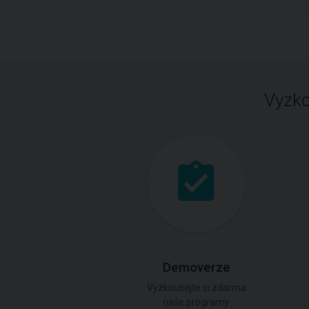
Vyzko
Demoverze
Vyzkoušejte si zdarma
naše programy.