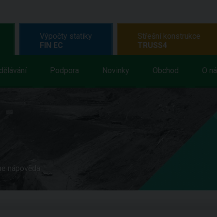
Výpočty statiky
Střešní konstrukce
FIN EC
TRUSS4
dělávání
Podpora
Novinky
Obchod
O n
ne nápověda