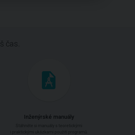
š čas.
Inženýrské manuály
Stáhněte si manuály s teoretickými
i praktickými ukázkami použití programů.