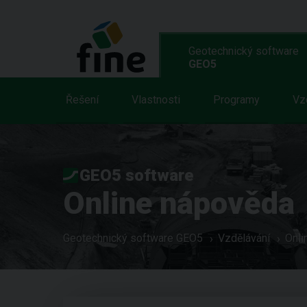
Geotechnický software
GEO5
Řešení
Vlastnosti
Programy
Vz
GEO5 software
Online nápověda
Geotechnický software GEO5
Vzdělávání
Onli