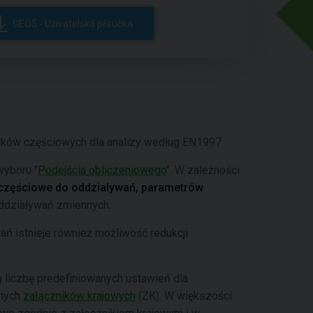
GEO5 - Uživatelská příručka
ników częściowych dla analizy według EN1997.
wyboru "
Podejścia obliczeniowego
". W zależności
 częściowe do oddzialywań, parametrów
ddziaływań zmiennych.
ń istnieje również możliwość redukcji
ą liczbę predefiniowanych ustawień dla
nych
załączników krajowych
(ZK). W większości