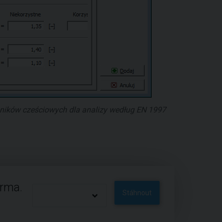
nników cześciowych dla analizy według EN 1997
arma.
Stáhnout