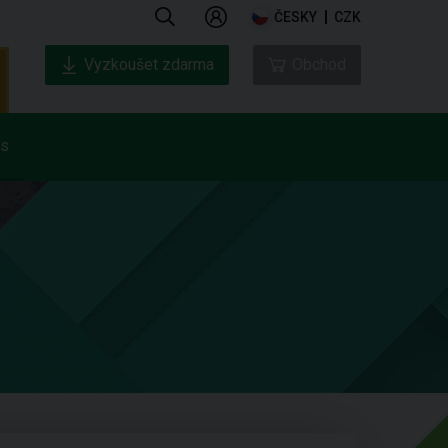
ČESKY
CZK
Vyzkoušet zdarma
Obchod
ás