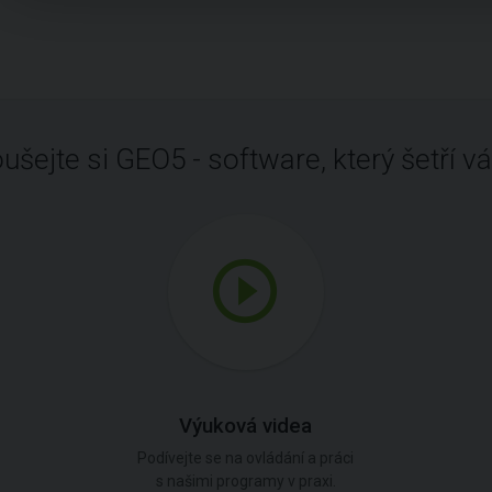
ušejte si GEO5 - software, který šetří vá
Výuková videa
Podívejte se na ovládání a práci
s našimi programy v praxi.