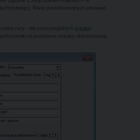
iowe zgodnie z załącznikiem krajowym i w
technicznego). Wiele predefiniowanych ustawień
cztery razy - dla poszczególnych
sytuacji
spółczynniki na podstawie sytuacji obliczeniowej