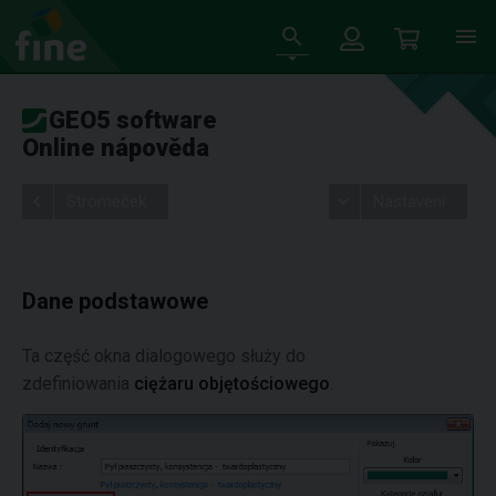
GEO5 software
Online nápověda
Stromeček
Nastavení
Dane podstawowe
Ta część okna dialogowego służy do
zdefiniowania
ciężaru objętościowego
.