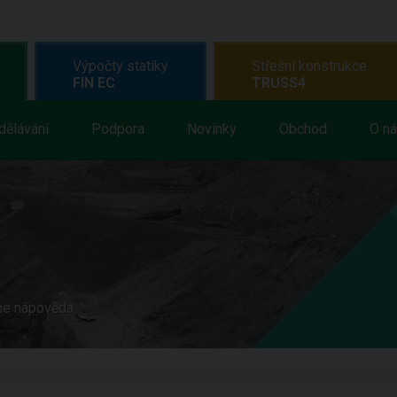
Výpočty statiky
Střešní konstrukce
FIN EC
TRUSS4
dělávání
Podpora
Novinky
Obchod
O n
ne nápověda