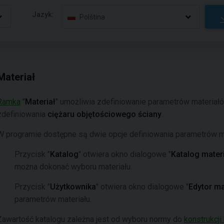
Jazyk:
Polština
Materiał
Ramka
"
Materiał
" umożliwia zdefiniowanie parametrów materiałó
zdefiniowania
ciężaru objętościowego ściany
.
W programie dostępne są dwie opcje definiowania parametrów ma
Przycisk "
Katalog
" otwiera okno dialogowe "
Katalog mater
można dokonać wyboru materiału.
Przycisk "
Użytkownika
" otwiera okno dialogowe "
Edytor ma
parametrów materiału.
Zawartość katalogu zależna jest od wyboru normy do
konstrukcj