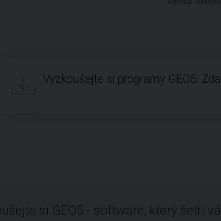
Ramka "Materia
Vyzkoušejte si programy GEO5. Zd
ušejte si GEO5 - software, který šetří vá