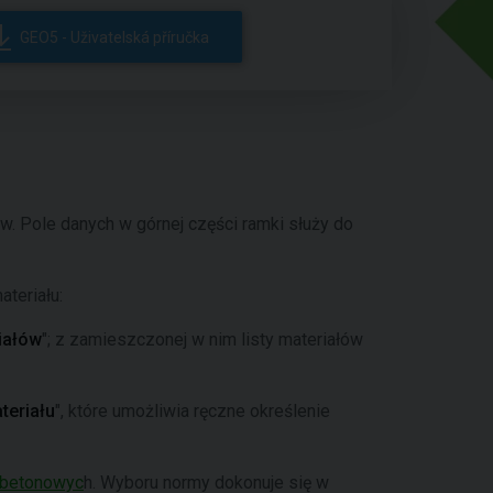
GEO5 - Uživatelská příručka
w. Pole danych w górnej części ramki służy do
teriału:
iałów
"; z zamieszczonej w nim listy materiałów
teriału
", które umożliwia ręczne określenie
i betonowyc
h. Wyboru normy dokonuje się w