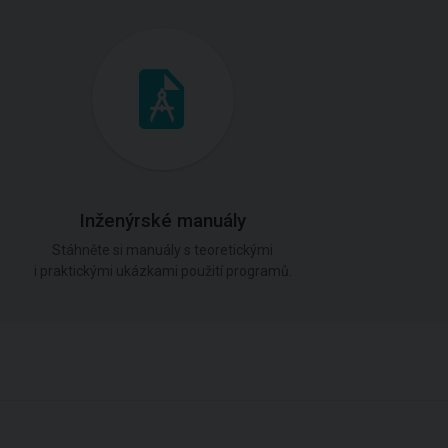
Inženýrské manuály
Stáhněte si manuály s teoretickými
i praktickými ukázkami použití programů.