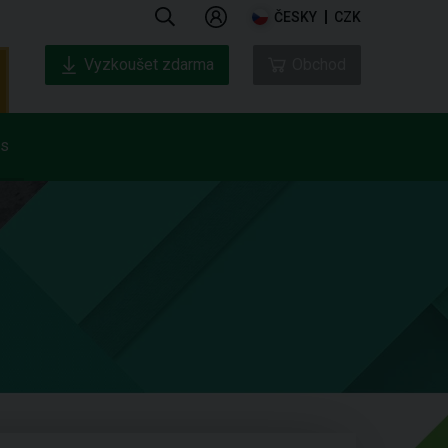
ČESKY
CZK
Vyzkoušet zdarma
Obchod
ás