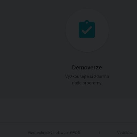
Demoverze
Vyzkoušejte si zdarma
naše programy.
Geotechnický software GEO5
Vzdělávání