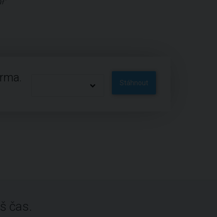
ł"
arma.
Stáhnout
š čas.