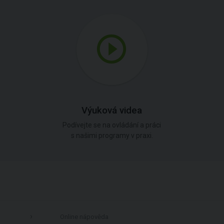
Výuková videa
Podívejte se na ovládání a práci
s našimi programy v praxi.
Online nápověda