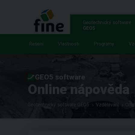
Geotechnický software
GEO5
Řešení
Vlastnosti
Programy
Vz
GEO5 software
Online nápověda
Geotechnický software GEO5
Vzdělávání
Onli