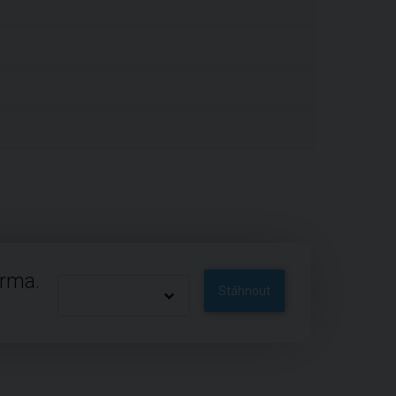
arma.
Stáhnout