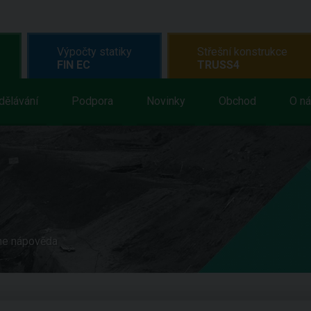
Výpočty statiky
Střešní konstrukce
FIN EC
TRUSS4
dělávání
Podpora
Novinky
Obchod
O n
ne nápověda