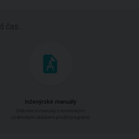
š čas.
Inženýrské manuály
Stáhněte si manuály s teoretickými
i praktickými ukázkami použití programů.