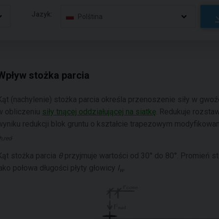
Jazyk:
Polština
Wpływ stożka parcia
Kąt (nachylenie) stożka parcia określa przenoszenie siły w gwo
w obliczeniu
siły tnącej oddziałującej na siatkę
. Redukuje rozsta
wyniku redukcji blok gruntu o kształcie trapezowym modyfikowan
.
h,red
Kąt stożka parcia
θ
przyjmuje wartości od 30° do 80°. Promień st
jako połowa długości płyty głowicy
l
.
w