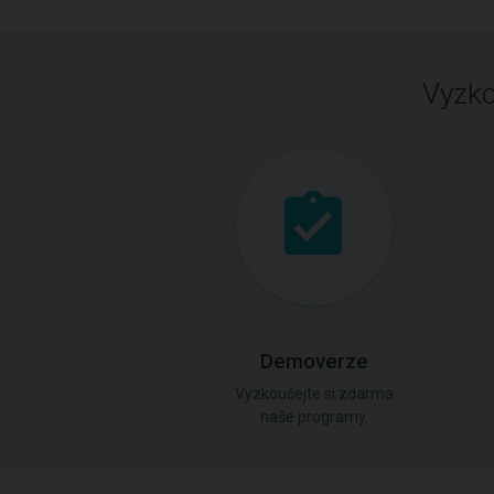
Vyzko
Demoverze
Vyzkoušejte si zdarma
naše programy.