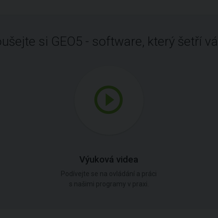
ušejte si GEO5 - software, který šetří vá
Výuková videa
Podívejte se na ovládání a práci
s našimi programy v praxi.