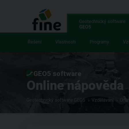
Geotechnický software
GEO5
Řešení
Vlastnosti
Programy
Vz
GEO5 software
Online nápověda
Geotechnický software GEO5
Vzdělávání
Onli