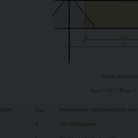
Wpływ stożka pa
gdzie:
l
-
zredukowany rozstaw poziomy gwo
h,red
θ
-
kąt stożka parcia