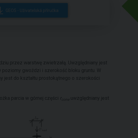
GEO5 - Uživatelská příručka
ździu przez warstwę zwietrzałą. Uwzględniany jest
w poziomy gwoździ i szerokość bloku gruntu. W
y jest do kształtu prostokątnego o szerokości
ożka parcia w górnej części
r
uwzględniany jest
cone