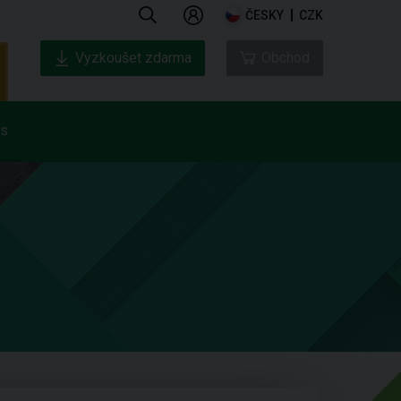
ČESKY
CZK
Vyzkoušet zdarma
Obchod
ás