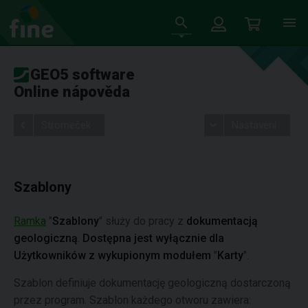
GEO5 software
Online nápověda
Stromeček
Nastavení
Szablony
Ramka
"
Szablony
" służy do pracy z
dokumentacją
geologiczną
.
Dostępna jest wyłącznie dla
Użytkowników z wykupionym modułem
"
Karty
".
Szablon definiuje dokumentację geologiczną dostarczoną
przez program. Szablon każdego otworu zawiera: