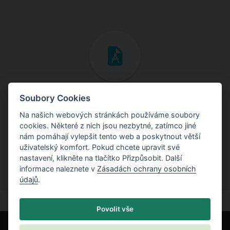
Inženýrské manuály
Soubory Cookies
Na našich webových stránkách používáme soubory
Stáhněte si manuály s teoretickými i praktickými ukázkami
cookies. Některé z nich jsou nezbytné, zatímco jiné
použití programů.
nám pomáhají vylepšit tento web a poskytnout větší
uživatelský komfort. Pokud chcete upravit své
nastavení, klikněte na tlačítko Přizpůsobit. Další
informace naleznete v
Zásadách ochrany osobních
údajů
.
Povolit vše