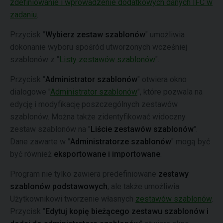
zdefiniowanie i wprowadzenie dodatkowych danych IFC w
zadaniu
.
Przycisk "
Wybierz zestaw szablonów
" umożliwia
dokonanie wyboru spośród utworzonych wcześniej
szablonów z "
Listy zestawów szablonów
".
Przycisk "
Administrator szablonów
" otwiera okno
dialogowe "
Administrator szablonów
", które pozwala na
edycję i modyfikację poszczególnych zestawów
szablonów. Można także zidentyfikować widoczny
zestaw szablonów na "
Liście zestawów szablonów
".
Dane zawarte w "
Administratorze szablonów
" mogą być
być również
eksportowane i importowane
.
Program nie tylko zawiera predefiniowane
zestawy
szablonów podstawowych
, ale także umożliwia
Użytkownikowi tworzenie własnych
zestawów szablonów
.
Przycisk "
Edytuj kopię bieżącego zestawu szablonów i