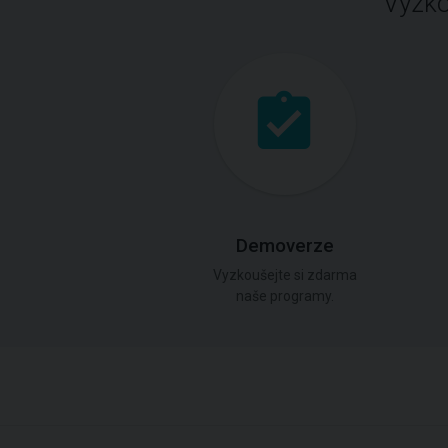
Vyzko
Demoverze
Vyzkoušejte si zdarma
naše programy.