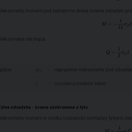
Maksymalny moment pod żebrami na dolnej ścianie odsadzki prz
Maksymalna siła tnąca:
gdzie:
σ
-
naprężenie maksymalne pod odsadzk
j1
l
-
rozstaw przednich żeber
Tylna odsadzka - ściana użebrowana z tyłu
Maksymalny moment w środku rozpiętości pomiędzy tylnymi żebra