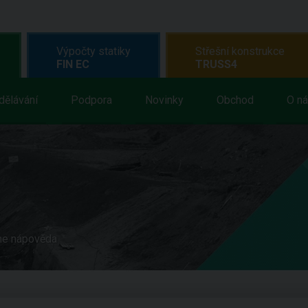
Výpočty statiky
Střešní konstrukce
FIN EC
TRUSS4
dělávání
Podpora
Novinky
Obchod
O n
ne nápověda