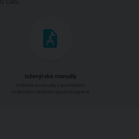
š čas.
Inženýrské manuály
Stáhněte si manuály s teoretickými
i praktickými ukázkami použití programů.