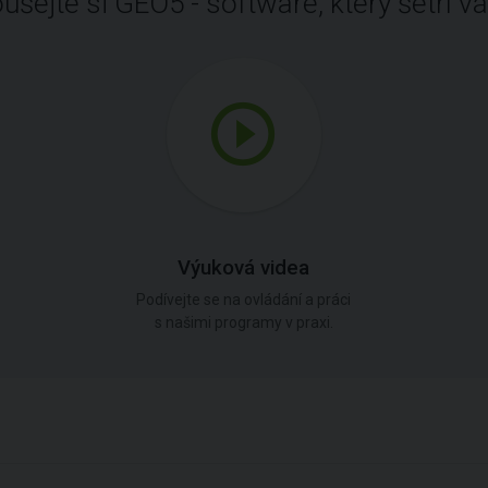
ušejte si GEO5 - software, který šetří vá
Výuková videa
Podívejte se na ovládání a práci
s našimi programy v praxi.