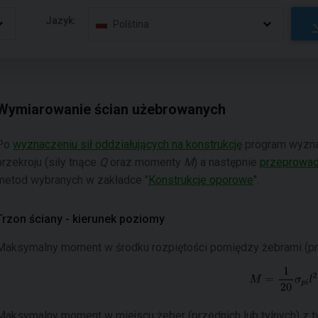
Jazyk:
Polština
Wymiarowanie ścian użebrowanych
Po
wyznaczeniu sił oddziałujących na konstrukcję
program wyzna
przekroju (siły tnące
Q
oraz momenty
M
) a następnie
przeprowad
metod wybranych w zakładce "
Konstrukcje oporowe
".
Trzon ściany - kierunek poziomy
Maksymalny moment w środku rozpiętości pomiędzy żebrami (prze
Maksymalny moment w miejscu żeber (przednich lub tylnych) z tył