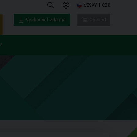
ČESKY
CZK
Vyzkoušet zdarma
Obchod
ás