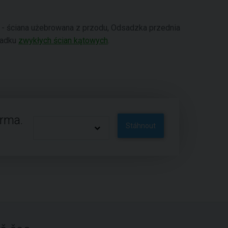
 - ściana użebrowana z przodu, Odsadzka przednia
padku
zwykłych ścian kątowych
.
arma.
Stáhnout