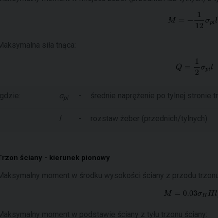
Maksymalna siła tnąca:
gdzie:
σ
-
średnie naprężenie po tylnej stronie t
pi
l
-
rozstaw żeber (przednich/tylnych)
Trzon ściany - kierunek pionowy
Maksymalny moment w środku wysokości ściany z przodu trzonu
Maksymalny moment w podstawie ściany z tyłu trzonu ściany: