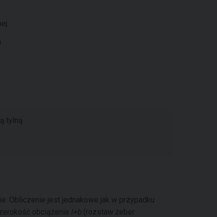
ej:
ą tylną
ne. Obliczenie jest jednakowe jak w przypadku
szerokość obciążenia
l+b
(rozstaw żeber