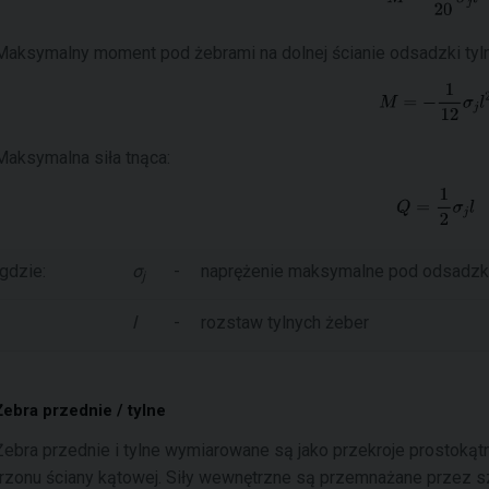
Maksymalny moment pod żebrami na dolnej ścianie odsadzki tyln
Maksymalna siła tnąca:
gdzie:
σ
-
naprężenie maksymalne pod odsadzk
j
l
-
rozstaw tylnych żeber
Żebra przednie / tylne
Żebra przednie i tylne wymiarowane są jako przekroje prostokąt
trzonu ściany kątowej. Siły wewnętrzne są przemnażane przez 