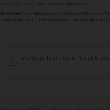
przednich/tylnych + grubość żeber przednich/tylnych).
Siły wewnętrzne w miejscach innych sprawdzeń (Odsadzka tylna
- ściana użebrowana z tyłu) wyznaczane są tak samo jak w przy
Vyzkoušejte si programy GEO5. Zd