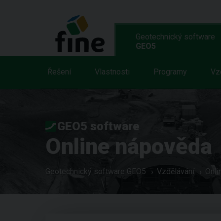
Geotechnický software
GEO5
Řešení
Vlastnosti
Programy
Vz
GEO5 software
Online nápověda
Geotechnický software GEO5
Vzdělávání
Onli