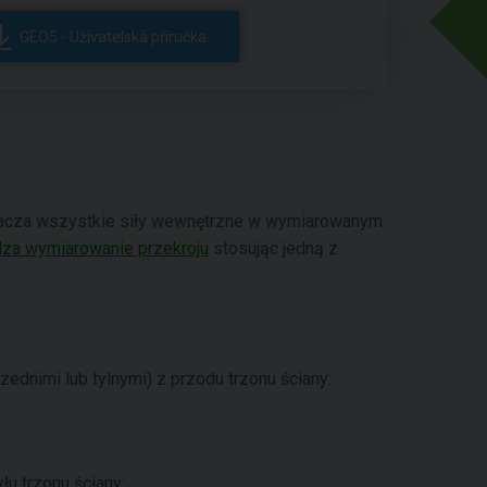
GEO5 - Uživatelská příručka
cza wszystkie siły wewnętrzne w wymiarowanym
za wymiarowanie przekroju
stosując jedną z
dnimi lub tylnymi) z przodu trzonu ściany:
u trzonu ściany: