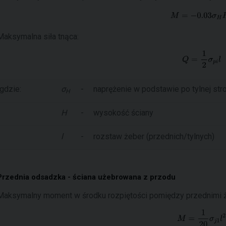
Maksymalna siła tnąca:
gdzie:
σ
-
naprężenie w podstawie po tylnej stro
H
H
-
wysokość ściany
l
-
rozstaw żeber (przednich/tylnych)
Przednia odsadzka - ściana użebrowana z przodu
Maksymalny moment w środku rozpiętości pomiędzy przednimi żeb