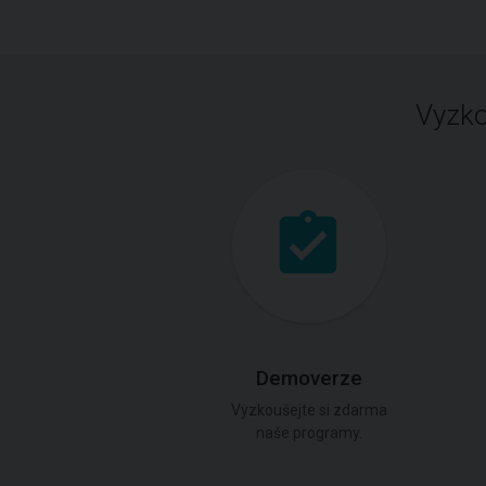
Vyzko
Demoverze
Vyzkoušejte si zdarma
naše programy.