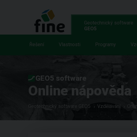
Geotechnický software
GEO5
Řešení
Vlastnosti
Programy
Vz
GEO5 software
Online nápověda
Geotechnický software GEO5
Vzdělávání
Onli