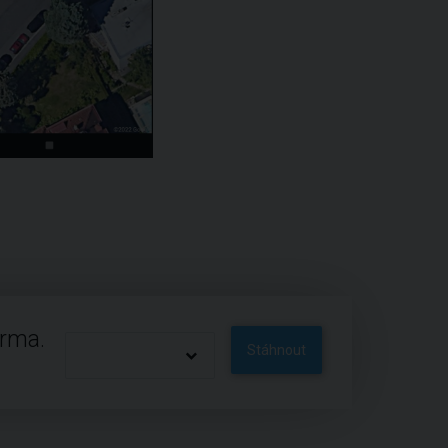
arma.
Stáhnout