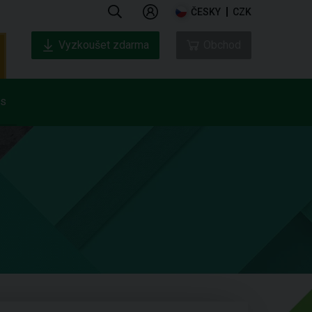
ČESKY
CZK
Vyzkoušet zdarma
Obchod
ás