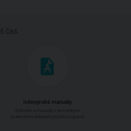
š čas.
Inženýrské manuály
Stáhněte si manuály s teoretickými
i praktickými ukázkami použití programů.