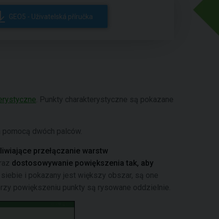
GEO5 - Uživatelská příručka
erystyczne
. Punkty charakterystyczne są pokazane
a pomocą dwóch palców.
liwiające przełączanie warstw
raz
dostosowywanie powiększenia tak, aby
o siebie i pokazany jest większy obszar, są one
przy powiększeniu punkty są rysowane oddzielnie.