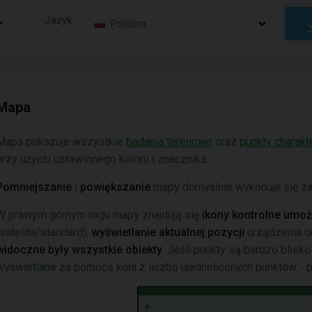
Jazyk:
Polština
Mapa
Mapa pokazuje wszystkie
badania terenowe
oraz
punkty charakt
przy użyciu ustawionego koloru i znacznika.
Pomniejszanie
i
powiększanie
mapy domyślnie wykonuje się z
W prawym górnym rogu mapy znajdują się
ikony kontrolne umoż
(satelita/standard),
wyświetlanie aktualnej pozycji
urządzenia o
widoczne były wszystkie obiekty
. Jeśli punkty są bardzo blisk
wyświetlane za pomocą koła z liczbą ujednoliconych punktów - 