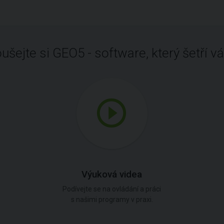
ušejte si GEO5 - software, který šetří vá
Výuková videa
Podívejte se na ovládání a práci
s našimi programy v praxi.