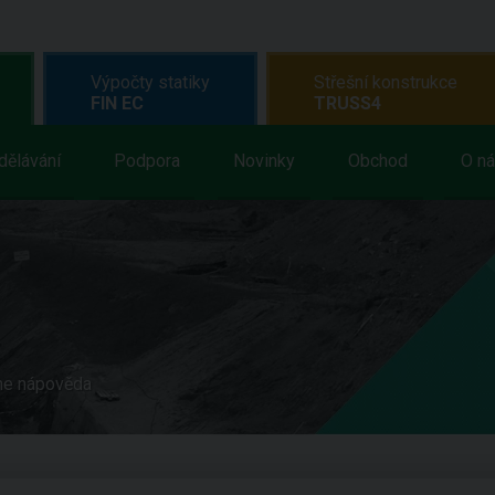
Výpočty statiky
Střešní konstrukce
FIN EC
TRUSS4
dělávání
Podpora
Novinky
Obchod
O n
ne nápověda