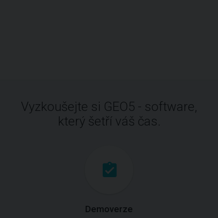
Vyzkoušejte si GEO5 - software,
který šetří váš čas.
Demoverze