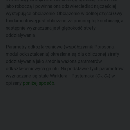
jako roboczą i powinna ona odzwierciedlać najczęściej
występujące obciążenie. Obciążenie w dolnej części ławy
fundamentowej jest obliczane za pomocą tej kombinacji, a
następnie wyznaczana jest głębokość strefy
oddziaływania.
Parametry odkształceniowe (współczynnik Poissona,
moduł odkształcenia) określane są dla obliczonej strefy
oddziaływania jako średnia ważona parametrów
odkształceniowych gruntu. Na podstawie tych parametrów
wyznaczane są stałe Winklera - Pasternaka (
C
,
C
) w
1
2
opisany
poniżej sposób
.