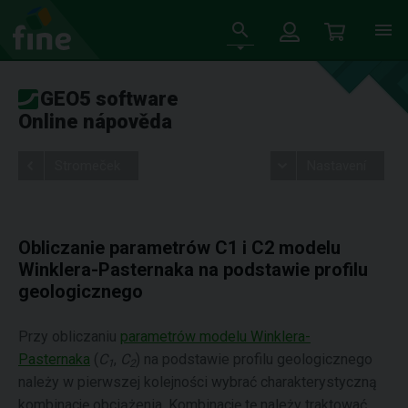
GEO5 software
Online nápověda
Stromeček
Nastavení
Obliczanie parametrów C1 i C2 modelu
Winklera-Pasternaka na podstawie profilu
geologicznego
Przy obliczaniu
parametrów modelu Winklera-
Pasternaka
(
C
,
C
) na podstawie profilu geologicznego
1
2
należy w pierwszej kolejności wybrać charakterystyczną
kombinację obciążenia. Kombinację tę należy traktować