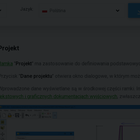
Jazyk:
Polština
Projekt
Ramka
"
Projekt
" ma zastosowanie do definiowania podstawowych
Przycisk "
Dane projektu
" otwiera okno dialogowe, w którym mo
Wprowadzone dane wyświetlane są w środkowej części ramki. In
tekstowych i graficznych dokumentacjach wyjściowych
, zwłaszc