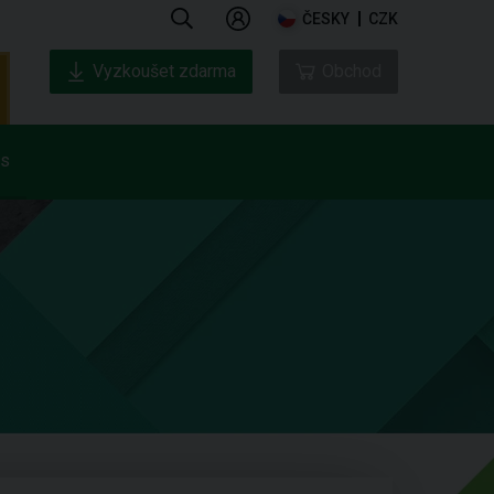
ČESKY
CZK
Vyzkoušet zdarma
Obchod
ás