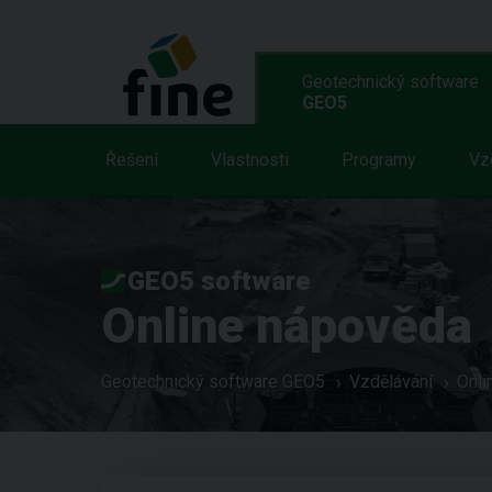
Geotechnický software
GEO5
Řešení
Vlastnosti
Programy
Vz
GEO5 software
Online nápověda
Geotechnický software GEO5
Vzdělávání
Onli