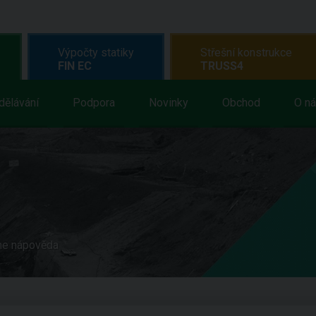
Výpočty statiky
Střešní konstrukce
FIN EC
TRUSS4
dělávání
Podpora
Novinky
Obchod
O n
ne nápověda