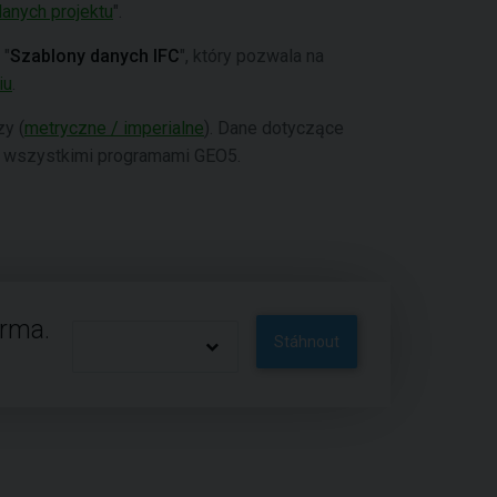
anych projektu
".
 "
Szablony danych IFC
", który pozwala na
iu
.
zy (
metryczne / imperialne
). Dane dotyczące
 wszystkimi programami GEO5.
arma.
Stáhnout