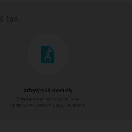
š čas.
Inženýrské manuály
Stáhněte si manuály s teoretickými
i praktickými ukázkami použití programů.