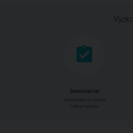
Vyzko
Demoverze
Vyzkoušejte si zdarma
naše programy.