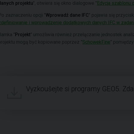
danych projektu
", otwiera się okno dialogowe "
Edycja szablonu d
Po zaznaczeniu opcji "
Wprowadź dane IFC
" pojawia się przycisk
zdefiniowanie i wprowadzenie dodatkowych danych IFC w zadan
Ramka "
Projekt
" umożliwia również przełączanie jednostek anali
projektu mogą być kopiowane poprzez "
SchowekFine
" pomiędzy
Vyzkoušejte si programy GEO5. Zd