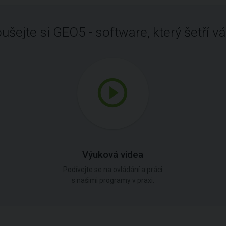
ušejte si GEO5 - software, který šetří vá
Výuková videa
Podívejte se na ovládání a práci
s našimi programy v praxi.