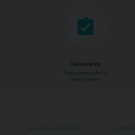
Demoverze
Vyzkoušejte si zdarma
naše programy.
Geotechnický software GEO5
Vzdělávání