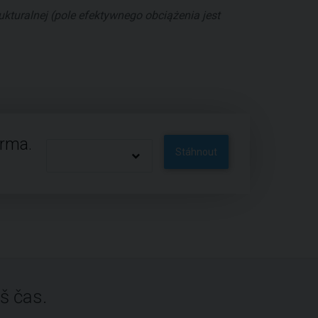
kturalnej (pole efektywnego obciążenia jest
arma.
Stáhnout
š čas.