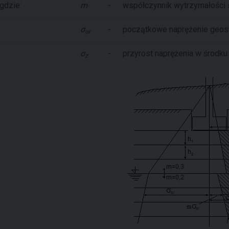
gdzie:
m
-
współczynnik wytrzymałości s
σ
-
początkowe naprężenie geos
or
σ
-
przyrost naprężenia w środk
z