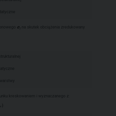
tatyczne
pionowego
σ
na skutek obciążenia zredukowany
z
rukturalnej
tatyczne
 warstwy
unku kreskowaniem i wyznaczanego z: