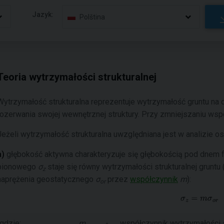
Jazyk:
Polština
Teoria wytrzymałości strukturalnej
Wytrzymałość strukturalna reprezentuje wytrzymałość gruntu na 
rozerwania swojej wewnętrznej struktury. Przy zmniejszaniu ws
Jeżeli wytrzymałość strukturalna uwzględniana jest w analizie o
a)
głębokość aktywna charakteryzuje się głębokością pod dnem fu
pionowego
σ
staje się równy wytrzymałości strukturalnej gru
z
naprężenia geostatycznego
σ
przez
współczynnik
m
):
or
gdzie:
m
-
współczynnik wytrzymałości s