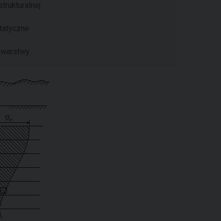
trukturalnej
tatyczne
u warstwy