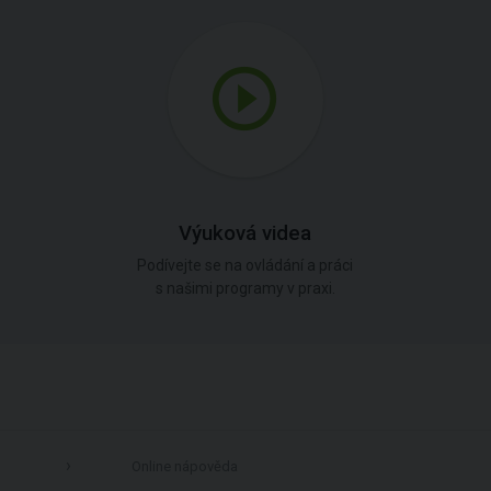
Výuková videa
Podívejte se na ovládání a práci
s našimi programy v praxi.
Online nápověda