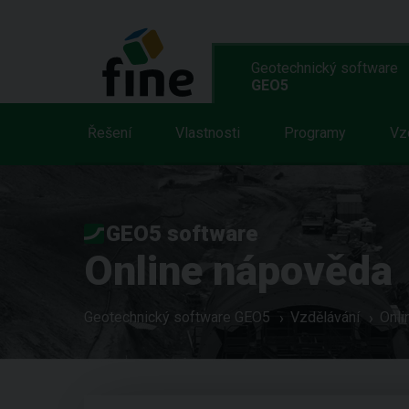
Geotechnický software
GEO5
Řešení
Vlastnosti
Programy
Vz
GEO5 software
Online nápověda
Geotechnický software GEO5
Vzdělávání
Onli