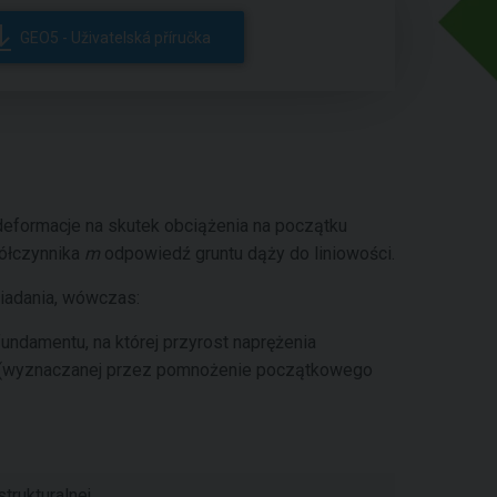
GEO5 - Uživatelská příručka
deformacje na skutek obciążenia na początku
półczynnika
m
odpowiedź gruntu dąży do liniowości.
siadania, wówczas:
ndamentu, na której przyrost naprężenia
ntu (wyznaczanej przez pomnożenie początkowego
trukturalnej