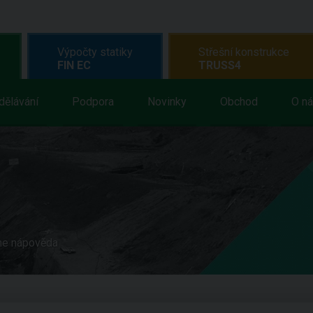
Výpočty statiky
Střešní konstrukce
FIN EC
TRUSS4
dělávání
Podpora
Novinky
Obchod
O n
ne nápověda