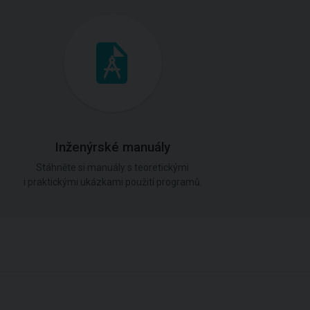
Inženýrské manuály
Stáhněte si manuály s teoretickými
i praktickými ukázkami použití programů.