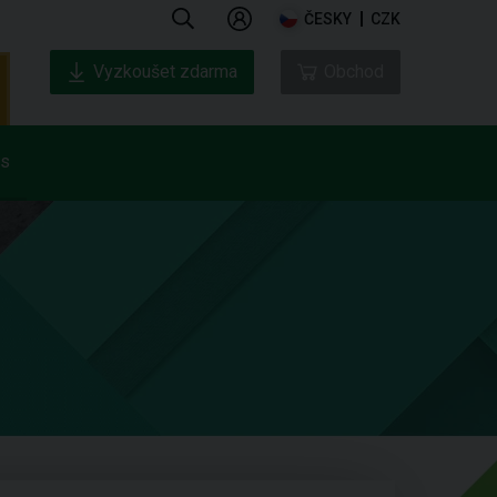
ČESKY
CZK
Vyzkoušet zdarma
Obchod
ás