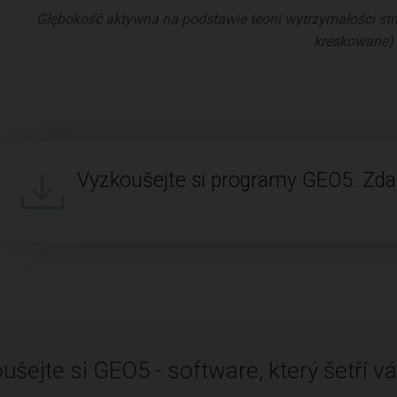
Głębokość aktywna na podstawie teorii wytrzymałości stru
kreskowane)
Vyzkoušejte si programy GEO5. Zd
ušejte si GEO5 - software, který šetří vá