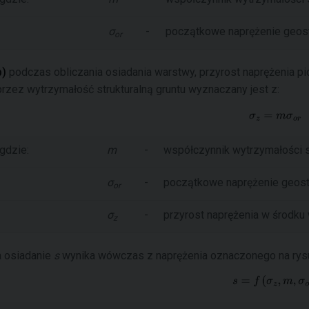
σ
-
początkowe naprężenie geos
or
b)
podczas obliczania osiadania warstwy, przyrost naprężenia 
przez wytrzymałość strukturalną gruntu wyznaczany jest z:
gdzie:
m
-
współczynnik wytrzymałości st
σ
-
początkowe naprężenie geos
or
σ
-
przyrost naprężenia w środku
z
a osiadanie
s
wynika wówczas z naprężenia oznaczonego na rys