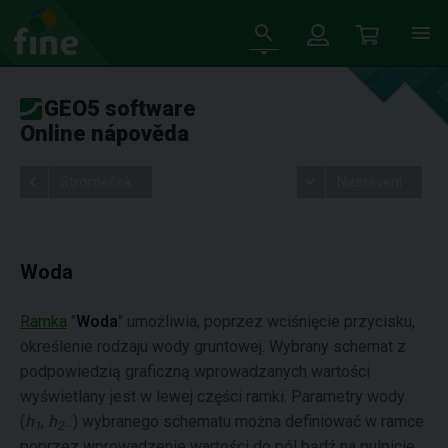
GEO5 software
Online nápověda
Stromeček
Nastavení
Woda
Ramka
"
Woda
" umożliwia, poprzez wciśnięcie przycisku,
określenie rodzaju wody gruntowej. Wybrany schemat z
podpowiedzią graficzną wprowadzanych wartości
wyświetlany jest w lewej części ramki. Parametry wody
(
h
,
h
...) wybranego schematu można definiować w ramce
1
2
poprzez wprowadzenie wartości do pól bądź na pulpicie