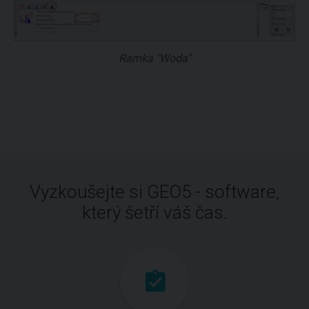
Ramka "Woda"
Vyzkoušejte si GEO5 - software,
který šetří váš čas.