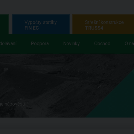
Výpočty statiky
Střešní konstrukce
FIN EC
TRUSS4
dělávání
Podpora
Novinky
Obchod
O n
ne nápověda