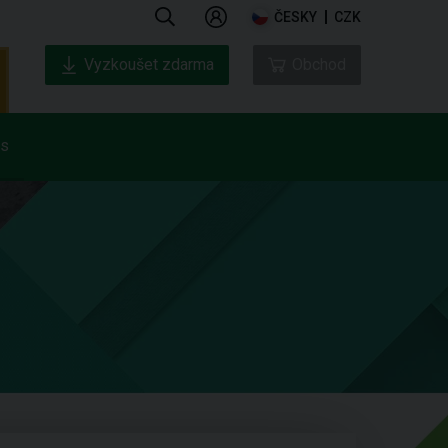
ČESKY
CZK
Vyzkoušet zdarma
Obchod
ás