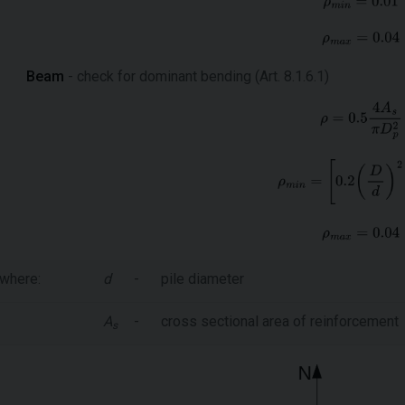
Beam
- check for dominant bending (Art. 8.1.6.1)
where:
d
-
pile diameter
A
-
cross sectional area of reinforcement
s