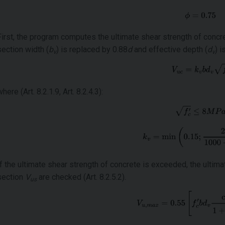
First, the program computes the ultimate shear strength of conc
section width (
b
) is replaced by 0.88
d
and effective depth (
d
) i
v
v
where (Art. 8.2.1.9, Art. 8.2.4.3):
If the ultimate shear strength of concrete is exceeded, the ultim
section
V
are checked (Art. 8.2.5.2).
us