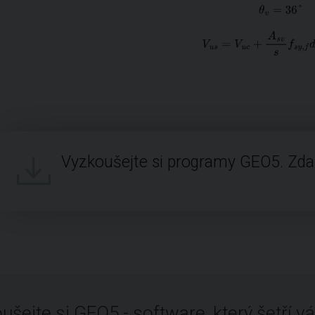
Vyzkoušejte si programy GEO5. Zd
ušejte si GEO5 - software, který šetří vá