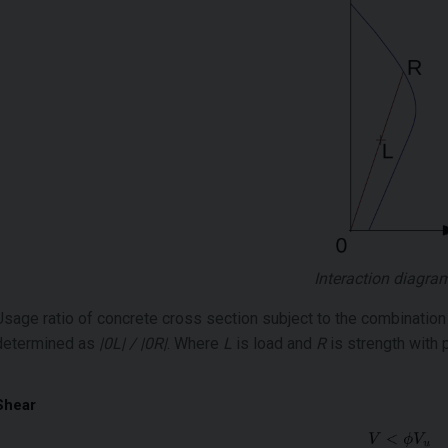
Interaction diagra
Usage ratio of concrete cross section subject to the combinatio
determined as
|0L| / |0R|
. Where
L
is load and
R
is strength with 
Shear