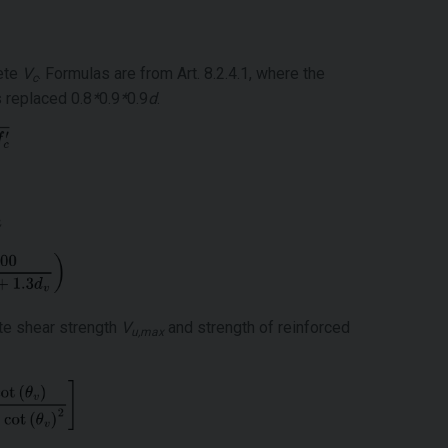
rete
V
. Formulas are from Art. 8.2.4.1, where the
c
s replaced 0.8
*
0.9
*
0.9
d
.
ate shear strength
V
and strength of reinforced
u,max