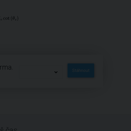
arma.
Stáhnout
š čas.