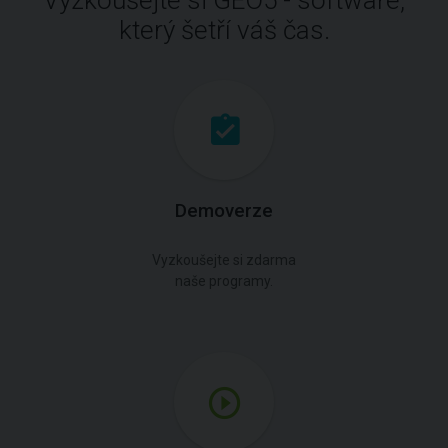
Vyzkoušejte si GEO5 - software,
který šetří váš čas.
Demoverze
Vyzkoušejte si zdarma
naše programy.