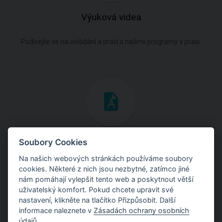
Výuková videa
Podívejte se na ovládání a práci s našimi programy v praxi.
Inženýrské manuály
Soubory Cookies
Na našich webových stránkách používáme soubory
Stáhněte si manuály s teoretickými i praktickými ukázkami
cookies. Některé z nich jsou nezbytné, zatímco jiné
použití programů.
nám pomáhají vylepšit tento web a poskytnout větší
uživatelský komfort. Pokud chcete upravit své
nastavení, klikněte na tlačítko Přizpůsobit. Další
informace naleznete v
Zásadách ochrany osobních
údajů
.