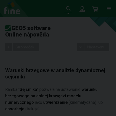
GEO5 software
Online nápověda
Stromeček
Nastavení
Warunki brzegowe w analizie dynamicznej
sejsmiki
Ramka "
Sejsmika
" pozwala na ustawienie
warunku
brzegowego na dolnej krawędzi modelu
numerycznego
jako
utwierdzenie
(kinematyczne) lub
absorbcja
(trakcja).