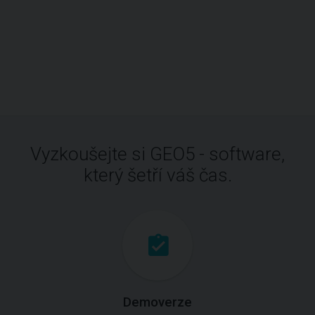
Vyzkoušejte si GEO5 - software,
který šetří váš čas.
Demoverze