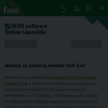
GEO5 software
Online nápověda
Stromeček
Nastavení
Analiza za pomocą modelu Soft Soil
W analizie tej wykorzystano
zmodyfikowany wskaźnik
ściśliwości
λ
,
a sama metoda oparta jest na sprężysto-
plastycznym modelu Soft Soil opracowanym na
uniwersytecie w Cambridge. Deformacja gruntu zakłada,
że odkształcenie objętościowe jest liniowo zależne od
zmiany średniego naprężenia efektywnego kreślonego na