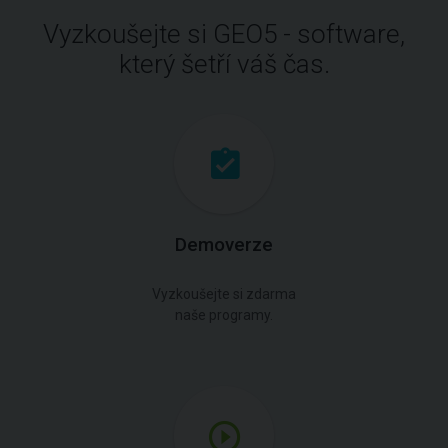
Vyzkoušejte si GEO5 - software,
který šetří váš čas.
Demoverze
Vyzkoušejte si zdarma
naše programy.