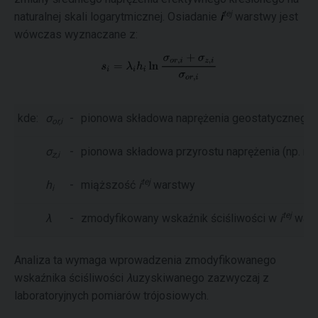
tej
naturalnej skali logarytmicznej. Osiadanie
i
warstwy jest
wówczas wyznaczane z:
kde:
σ
-
pionowa składowa naprężenia geostatycznego
or,i
σ
-
pionowa składowa przyrostu naprężenia (np. na
z,i
tej
h
-
miąższość
i
warstwy
i
tej
λ
-
zmodyfikowany wskaźnik ściśliwości w
i
wars
Analiza ta wymaga wprowadzenia zmodyfikowanego
wskaźnika ściśliwości
λ
uzyskiwanego zazwyczaj z
laboratoryjnych pomiarów trójosiowych.