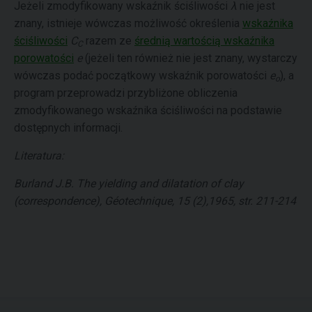
Jeżeli zmodyfikowany wskaźnik ściśliwości
λ
nie jest
znany, istnieje wówczas możliwość określenia
wskaźnika
ściśliwości
C
razem ze
średnią wartością wskaźnika
C
porowatości
e
(jeżeli ten również nie jest znany, wystarczy
wówczas podać początkowy wskaźnik porowatości
e
), a
o
program przeprowadzi przybliżone obliczenia
zmodyfikowanego wskaźnika ściśliwości na podstawie
dostępnych informacji.
Literatura:
Burland J.B. The yielding and dilatation of clay
(correspondence), Géotechnique, 15 (2),1965, str. 211-214