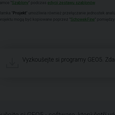
ramce "
Szablony
" podczas
edycji zestawu szablonów
.
Ramka "
Projekt
" umożliwia również przełączanie jednostek anali
projektu mogą być kopiowane poprzez "
SchowekFine
" pomiędzy
Vyzkoušejte si programy GEO5. Zd
ušejte si GEO5 - software, který šetří vá