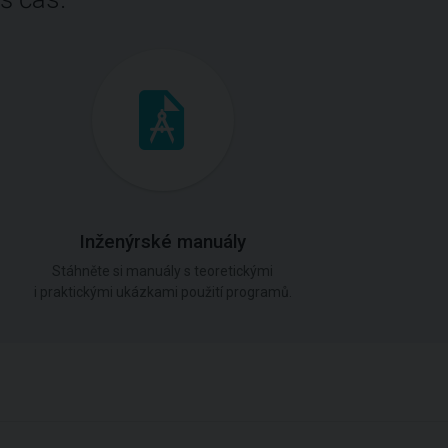
Inženýrské manuály
Stáhněte si manuály s teoretickými
i praktickými ukázkami použití programů.