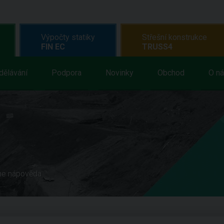
Výpočty statiky
Střešní konstrukce
FIN EC
TRUSS4
dělávání
Podpora
Novinky
Obchod
O n
ne nápověda