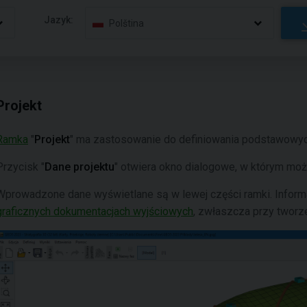
Jazyk:
Polština
Projekt
Ramka
"
Projekt
" ma zastosowanie do definiowania podstawowych
Przycisk "
Dane projektu
" otwiera okno dialogowe, w którym mo
Wprowadzone dane wyświetlane są w lewej części ramki. Inform
graficznych dokumentacjach wyjściowych
, zwłaszcza przy tworz