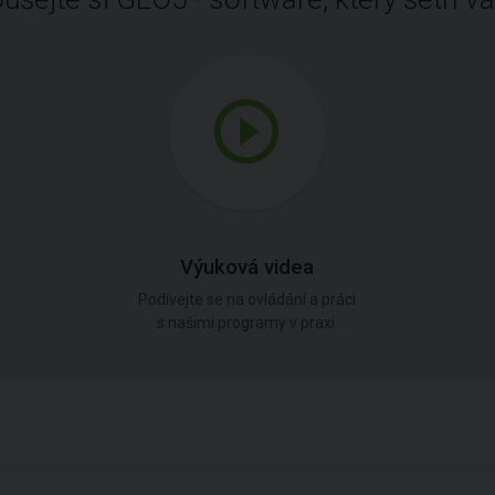
Výuková videa
Podívejte se na ovládání a práci
s našimi programy v praxi.