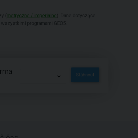
zy (
metryczne / imperialne
). Dane dotyczące
 wszystkimi programami GEO5.
arma.
Stáhnout
š čas.