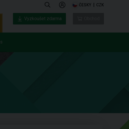
ČESKY
CZK
Vyzkoušet zdarma
Obchod
ás