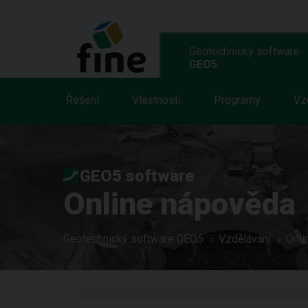
Geotechnický software
GEO5
Řešení
Vlastnosti
Programy
Vz
GEO5 software
Online nápověda
Geotechnický software GEO5
Vzdělávání
Onli