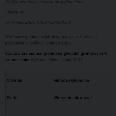
4) Wytrzymałość na ściskanie jednoosiowe
Literatura:
EA-Pfähle, ISBN: 978-3-433-03005-9
Wartości w poniższej tabeli opracowane zostały na
podstawie klasyfikacji gruntów i skał.
Szacowna nośność graniczna gwoździ gruntowych w
gruncie i skale
(źródło: Elias a Juran, 1991)
Material
Metoda wykonania
T
Skała
Wiercenie obrotowe
M
Fy