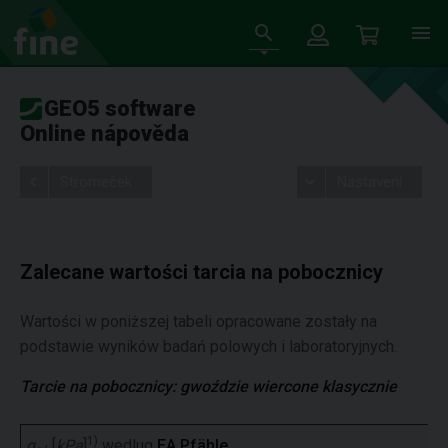
GEO5 software
Online nápověda
Stromeček
Nastavení
Zalecane wartości tarcia na pobocznicy
Wartości w poniższej tabeli opracowane zostały na
podstawie wyników badań polowych i laboratoryjnych.
Tarcie na pobocznicy: gwoździe wiercone klasycznie
1)
q
[
kPa
]
wedlug
EA Pfähle