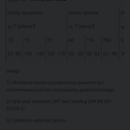
s,k
Grunty niespoiste
Grunty spoiste
Skał
2)
2
3)
2
q
[
MN/m
]
c
[
kN/m
]
q
c
u
u,k
7,5
15
25
60
150
250
0,5
55 -80
105 - 140
130 -170
30 - 40
50 -65
65 - 85
70 -
Uwagi:
1) Określenie tarcia na pobocznicy powinno być
wykonywane podczas rozpoznania geotechnicznego
2) Opór pod stożkiem, CPT test (według DIN EN ISO
22476-1)
3) Całkowita spójność gruntu