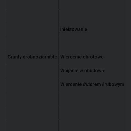
D
P
Iniektowanie
P
Ż
Grunty drobnoziarniste
Wiercenie obrotowe
I
Wbijanie w obudowie
P
Wiercenie świdrem śrubowym
L
G
G
T