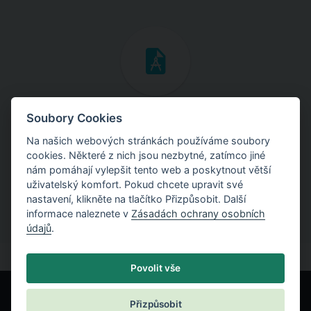
Inženýrské manuály
Soubory Cookies
Na našich webových stránkách používáme soubory
Stáhněte si manuály s teoretickými i praktickými ukázkami
cookies. Některé z nich jsou nezbytné, zatímco jiné
použití programů.
nám pomáhají vylepšit tento web a poskytnout větší
uživatelský komfort. Pokud chcete upravit své
nastavení, klikněte na tlačítko Přizpůsobit. Další
informace naleznete v
Zásadách ochrany osobních
údajů
.
Povolit vše
Přizpůsobit
© Fine spol. s r.o.