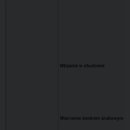
P
P
D
P
Wbijanie w obudowie
-
-
Z
K
Wiercenie świdrem śrubowym
N