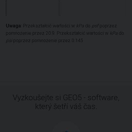
W
Uwaga
: Przekształcić wartości w
kPa
do
psf
poprzez
pomnożenie przez 20.9. Przekształcić wartości w
kPa
do
psi
poprzez pomnożenie przez 0.145
Vyzkoušejte si GEO5 - software,
který šetří váš čas.