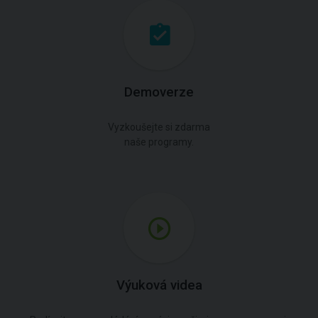
Demoverze
Vyzkoušejte si zdarma
naše programy.
Výuková videa