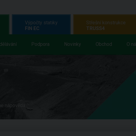
Výpočty statiky
Střešní konstrukce
FIN EC
TRUSS4
dělávání
Podpora
Novinky
Obchod
O n
ne nápověda