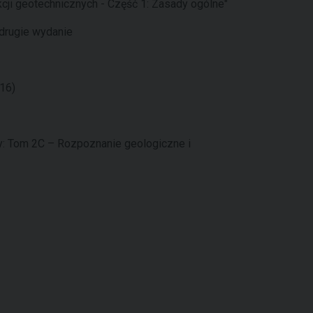
cji geotechnicznych - Część 1: Zasady ogólne"
drugie wydanie
16)
y: Tom 2C – Rozpoznanie geologiczne i