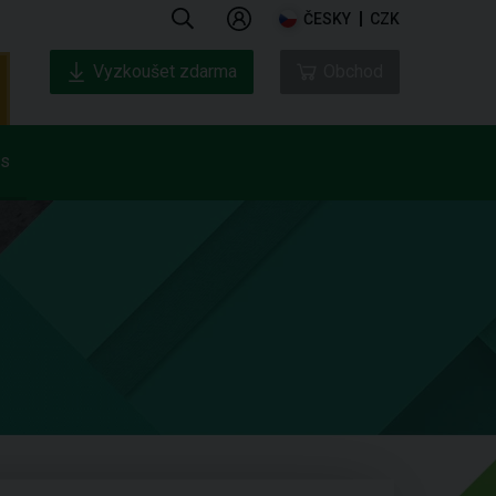
ČESKY
CZK
Vyzkoušet zdarma
Obchod
ás