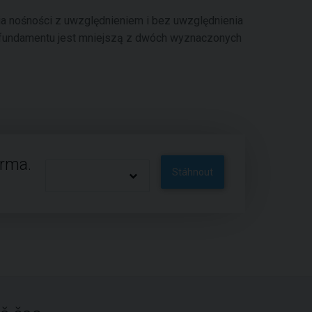
ia nośności z uwzględnieniem i bez uwzględnienia
ć fundamentu jest mniejszą z dwóch wyznaczonych
arma.
Stáhnout