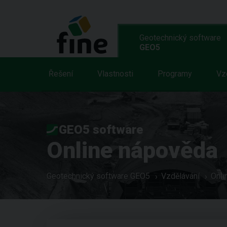
Geotechnický software
GEO5
Řešení
Vlastnosti
Programy
Vz
GEO5 software
Online nápověda
Geotechnický software GEO5
Vzdělávání
Onli