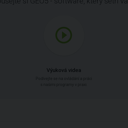
ušejte si GEO5 - software, který šetří vá
Výuková videa
Podívejte se na ovládání a práci
s našimi programy v praxi.