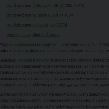
zgodnie z normą Rosyjską SP22.13330.2016
zgodnie z normą czeską CSN 73 1004
zgodnie z normą kanadyjską CFEM
według Langa, Hudera, Amanna
Wszystkie podejścia (za wyjątkiem normy niemieckiej 4017) wyk
(patrz
analiza standardowa
) w celu uwzględnienia nachylonej pow
Zakładając warunek z odwodnieniem podczas budowy, grunt pod
łącznie z odkształceniem pod wpływem naprężeń ścinających i 
gruntu przyjmuje się w efektywnych wartościach kąta tarcia we
Zakłada się również, że istnieje naprężenie efektywne w gruncie
skonsolidowany). Efektywne parametry
φ
,
c
reprezentują szcz
ef
ef
Za względu na fakt, że wybór warunków z odpływem zależy od ki
przepuszczalność gruntu, stopień nasycenia oraz stopień przeko
zadecydowanie, czy parametry efektywne powinny być używane