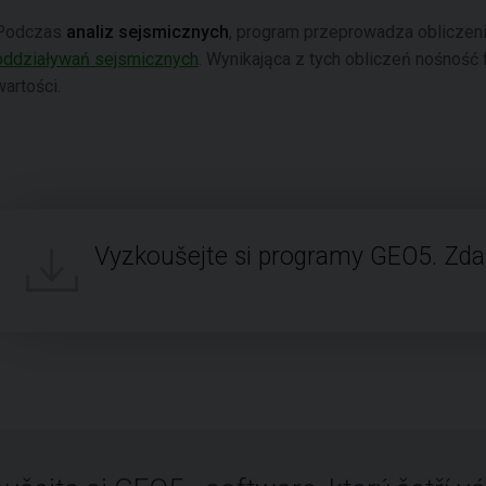
Podczas
analiz sejsmicznych
, program przeprowadza obliczen
oddziaływań sejsmicznych
. Wynikająca z tych obliczeń nośnoś
wartości.
Vyzkoušejte si programy GEO5. Zd