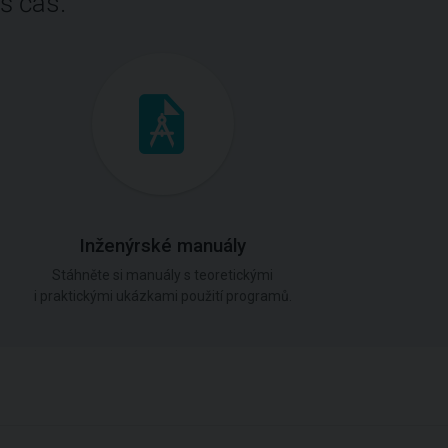
š čas.
Inženýrské manuály
Stáhněte si manuály s teoretickými
i praktickými ukázkami použití programů.