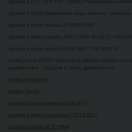
zgodnie z EC 7-1 (EN 1997-1:2003) "Projektowanie konstruk
zgodnie z NCMA Segmentowe ściany oporowe - instrukcja, 
zgodnie z normą chińską GB 50007-2002
zgodnie z normą rosyjską SNiP 2.02.01-83 (SP22.13330.20
zgodnie z normą duńską DS/EN 1997-1 DK NA:2013.
według normy DPWH "Wytyczne projektowe, kryteria i norm
geotechniczne - Załącznik G: Wzory geotechniczne"
według Meyerhofa
według Vesica
zgodnie z normą niemiecką DIN 4017
zgodnie z normą hiszpańską CTE DB SE-C
zgodnie z normą NZ B1/VM4