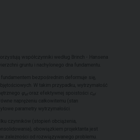
orzystują współczynniki według Brinch - Hansena
ierzchni gruntu i nachylonego dna fundamentu.
 fundamentem bezpośrednim deformuje się,
objętościowych. W takim przypadku, wytrzymałość
wnętrznego
φ
oraz efektywnej spoistości
c
.
ef
ef
 równe naprężeniu całkowitemu (stan
ytowe parametry wytrzymałości.
lku czynników (stopień obciążenia,
nsolidowania), obowiązkiem projektanta jest
 w zależności od rozwiązywanego problemu.