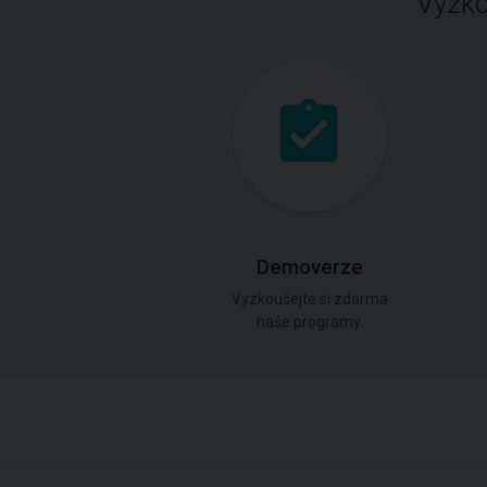
Vyzko
Demoverze
Vyzkoušejte si zdarma
naše programy.