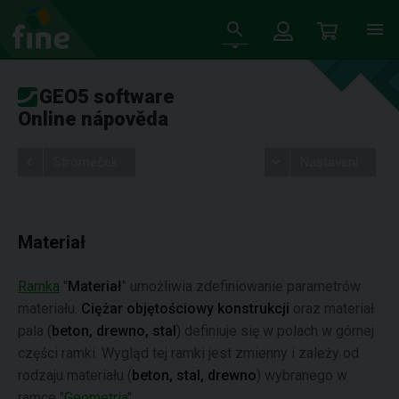
GEO5 software
Online nápověda
Stromeček
Nastavení
Materiał
Ramka
"
Materiał
" umożliwia zdefiniowanie parametrów
materiału.
Ciężar objętościowy konstrukcji
oraz materiał
pala (
beton, drewno, stal
) definiuje się w polach w górnej
części ramki. Wygląd tej ramki jest zmienny i zależy od
rodzaju materiału (
beton, stal, drewno
) wybranego w
ramce "
Geometria
".