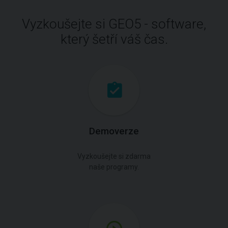
Vyzkoušejte si GEO5 - software,
který šetří váš čas.
Demoverze
Vyzkoušejte si zdarma
naše programy.