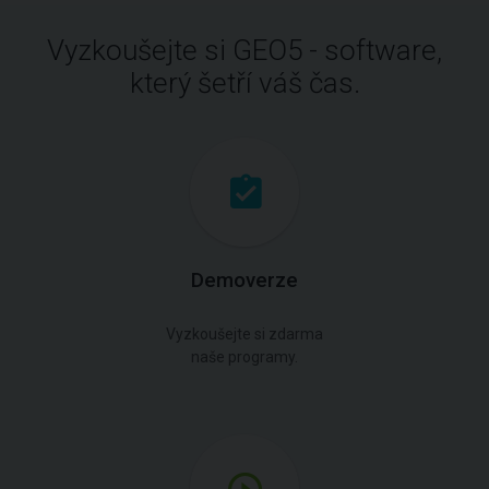
Vyzkoušejte si GEO5 - software,
který šetří váš čas.
Demoverze
Vyzkoušejte si zdarma
naše programy.