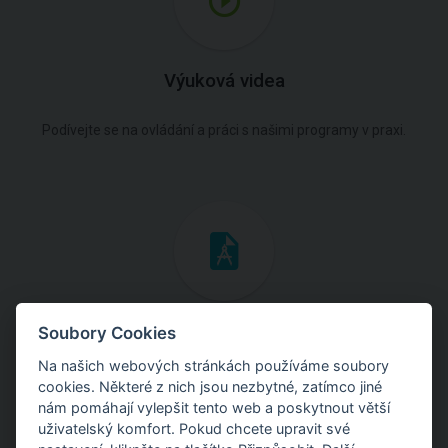
Výuková videa
Podívejte se na ovládání a práci s našimi programy v praxi.
Inženýrské manuály
Soubory Cookies
Na našich webových stránkách používáme soubory
Stáhněte si manuály s teoretickými i praktickými ukázkami
cookies. Některé z nich jsou nezbytné, zatímco jiné
použití programů.
nám pomáhají vylepšit tento web a poskytnout větší
uživatelský komfort. Pokud chcete upravit své