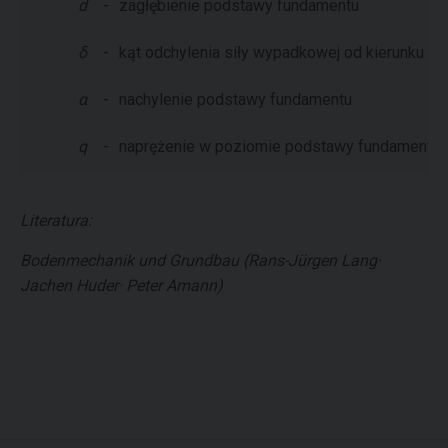
d
-
zagłębienie podstawy fundamentu
δ
-
kąt odchylenia siły wypadkowej od kierunku p
α
-
nachylenie podstawy fundamentu
q
-
naprężenie w poziomie podstawy fundamentu w
Literatura:
Bodenmechanik und Grundbau (Rans-Jürgen Lang·
Jachen Huder· Peter Amann)