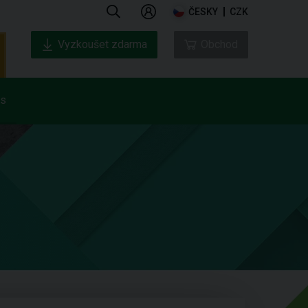
ČESKY
CZK
Vyzkoušet zdarma
Obchod
ás