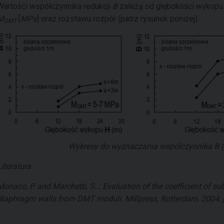
Wartości współczynnika redukcji
B
zależą od głębokości wykop
M
[
MPa
] oraz rozstawu rozpór (patrz rysunek poniżej).
DMT
Wykresy do wyznaczania współczynnika
B
(
Literatura:
Monaco, P. and Marchetti, S..: Evaluation of the coefficient of s
diaphragm walls from DMT moduli. Millpress, Rotterdam, 2004, 