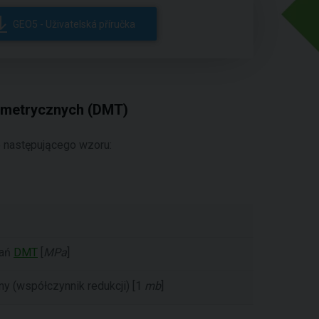
GEO5 - Uživatelská příručka
tometrycznych (DMT)
e następującego wzoru:
dań
DMT
[
MPa
]
ny (współczynnik redukcji) [1
mb
]