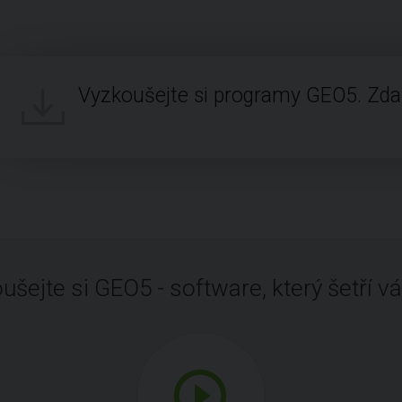
Vyzkoušejte si programy GEO5. Zd
ušejte si GEO5 - software, který šetří vá