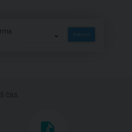
arma.
Stáhnout
š čas.