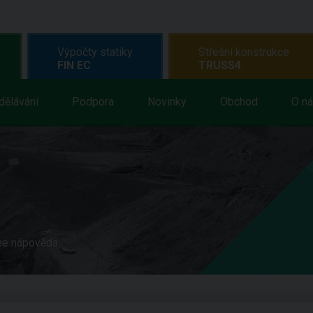
Výpočty statiky
Střešní konstrukce
FIN EC
TRUSS4
dělávání
Podpora
Novinky
Obchod
O n
ne nápověda