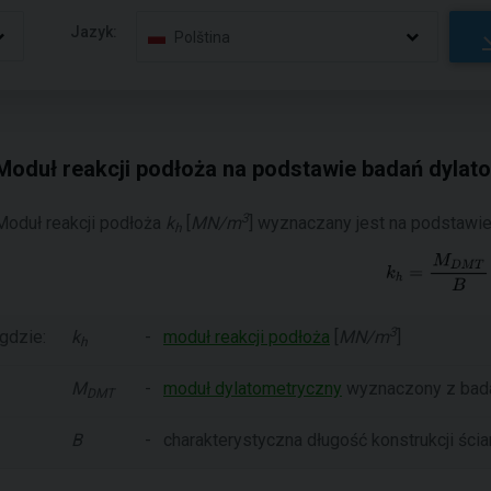
Jazyk:
Polština
Moduł reakcji podłoża na podstawie badań dyla
3
Moduł reakcji podłoża
k
[
MN/m
] wyznaczany jest na podstawi
h
3
gdzie:
k
-
moduł reakcji podłoża
[
MN/m
]
h
M
-
moduł dylatometryczny
wyznaczony z ba
DMT
B
-
charakterystyczna długość konstrukcji ścia