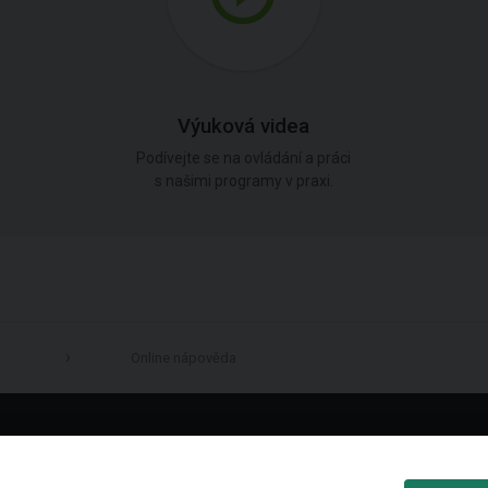
Výuková videa
Podívejte se na ovládání a práci
s našimi programy v praxi.
Online nápověda
LinkedIn