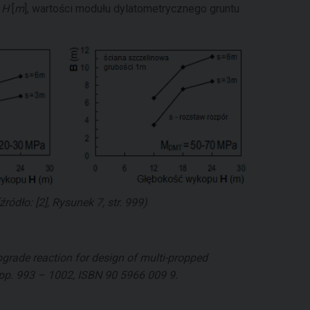
u
H
[
m
], wartości modułu dylatometrycznego gruntu
źródło: [2], Rysunek 7, str. 999)
ubgrade reaction for design of multi-propped
pp. 993 – 1002, ISBN 90 5966 009 9.