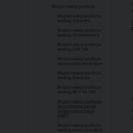
Moduł reakcji podłoża
Moduł reakcji podłoża
według Schmitt’a
Moduł reakcji podłoża
według Chadeisson’a
Moduł reakcji podłoża
według CUR 166
Moduł reakcji podłoża
wyznaczany iteracyjnie
Moduł reakcji podłoża
według Menarda
Moduł reakcji podłoża
według NF P 94-282
Moduł reakcji podłoża
na podstawie badań
dylatometrycznych
(DMT)
Moduł reakcji podłoża
według norm chińskich