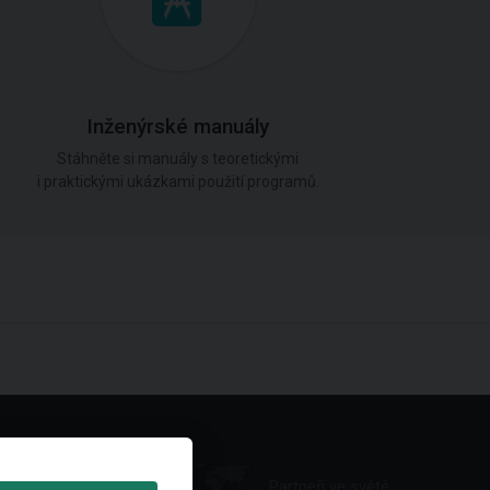
Inženýrské manuály
Stáhněte si manuály s teoretickými
i praktickými ukázkami použití programů.
Partneři ve světě