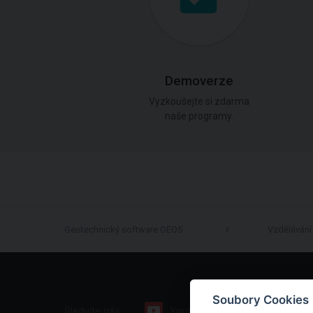
Demoverze
Vyzkoušejte si zdarma
naše programy.
Geotechnický software GEO5
Vzdělávání
Soubory Cookies
Sledujte nás:
Youtube
Facebook