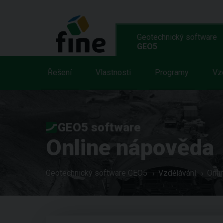
Geotechnický software
GEO5
Řešení
Vlastnosti
Programy
Vz
GEO5 software
Online nápověda
Geotechnický software GEO5
Vzdělávání
Onli