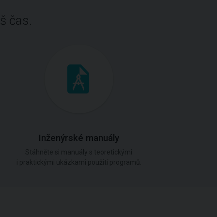
š čas.
Inženýrské manuály
Stáhněte si manuály s teoretickými
i praktickými ukázkami použití programů.