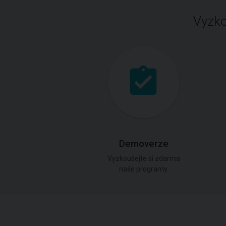
Vyzko
Demoverze
Vyzkoušejte si zdarma
naše programy.