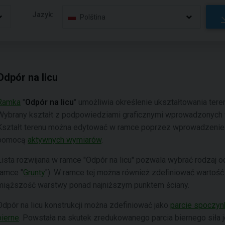
Jazyk:
Polština
Odpór na licu
Ramka
"
Odpór na licu
" umożliwia określenie ukształtowania tere
Wybrany kształt z podpowiedziami graficznymi wprowadzonych wa
Kształt terenu można edytować w ramce poprzez wprowadzenie wa
pomocą
aktywnych wymiarów
.
Lista rozwijana w ramce "Odpór na licu" pozwala wybrać rodzaj o
ramce "
Grunty
"). W ramce tej można również zdefiniować wartość 
miąższość warstwy ponad najniższym punktem ściany.
Odpór na licu konstrukcji można zdefiniować jako
parcie spoczy
bierne
. Powstała na skutek zredukowanego parcia biernego siła