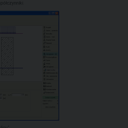
ółczynniki.
icu"