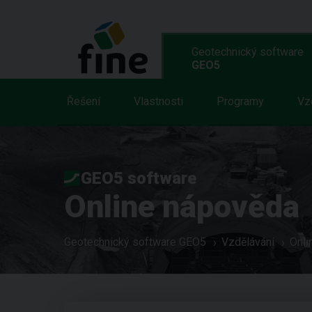
Geotechnický software
GEO5
Řešení
Vlastnosti
Programy
Vz
GEO5 software
Online nápověda
Geotechnický software GEO5
Vzdělávání
Onli