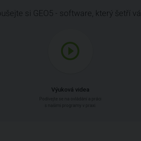
ušejte si GEO5 - software, který šetří vá
Výuková videa
Podívejte se na ovládání a práci
s našimi programy v praxi.