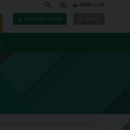
ČESKY
CZK
Vyzkoušet zdarma
Obchod
ás