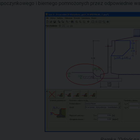
spoczynkowego i biernego pomnożonych przez odpowiednie wsp
Ramka "Odpór na l