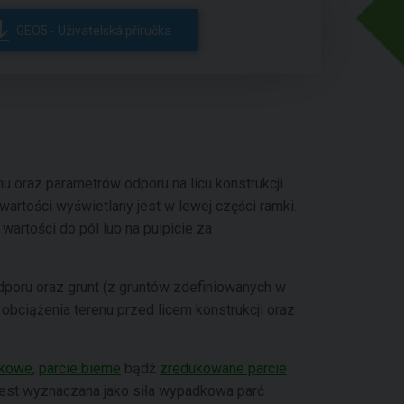
GEO5 - Uživatelská příručka
nu oraz parametrów odporu na licu konstrukcji.
rtości wyświetlany jest w lewej części ramki.
rtości do pól lub na pulpicie za
dporu oraz grunt (z gruntów zdefiniowanych w
obciążenia terenu przed licem konstrukcji oraz
nkowe
,
parcie bierne
bądź
zredukowane parcie
 jest wyznaczana jako siła wypadkowa parć