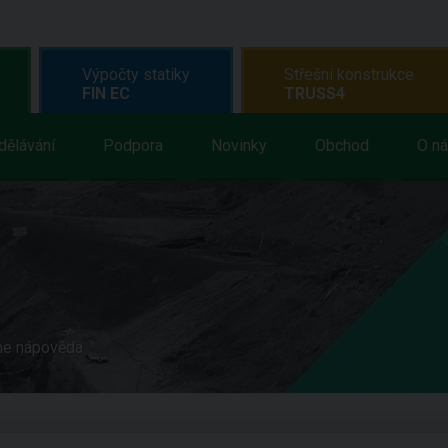
Výpočty statiky
Střešní konstrukce
FIN EC
TRUSS4
dělávání
Podpora
Novinky
Obchod
O n
ne nápověda