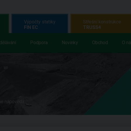
Výpočty statiky
Střešní konstrukce
FIN EC
TRUSS4
dělávání
Podpora
Novinky
Obchod
O n
ne nápověda