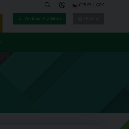
ČESKY
CZK
Vyzkoušet zdarma
Obchod
ás