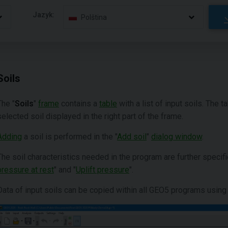
Jazyk:
Polština
Soils
The "
Soils
"
frame
contains a
table
with a list of input soils. The 
selected soil displayed in the right part of the frame.
Adding
a soil is performed in the "
Add soil
"
dialog window
.
The soil characteristics needed in the program are further specifi
pressure at rest
" and "
Uplift pressure
".
Data of input soils can be copied within all GEO5 programs using 