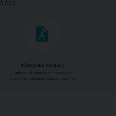
š čas.
Inženýrské manuály
Stáhněte si manuály s teoretickými
i praktickými ukázkami použití programů.