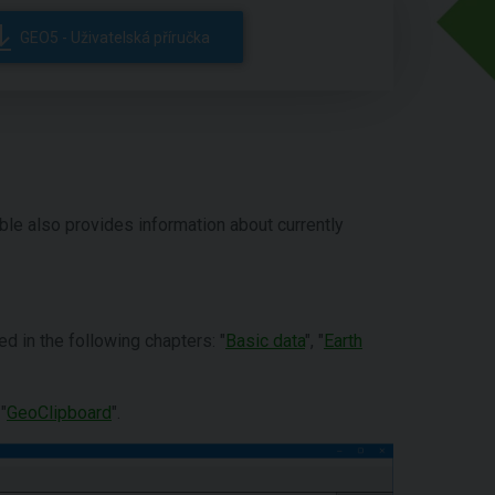
GEO5 - Uživatelská příručka
table also provides information about currently
ed in the following chapters: "
Basic data
", "
Earth
"
GeoClipboard
".