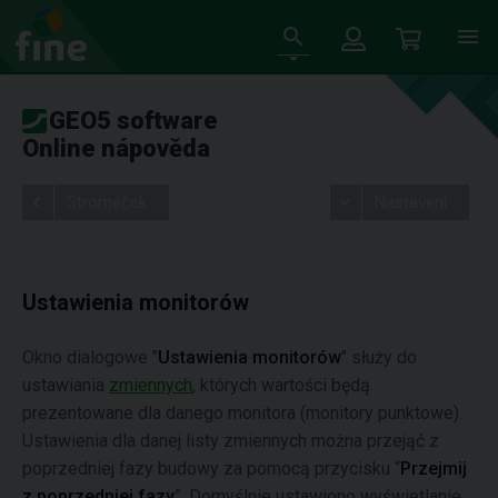
GEO5 software
Online nápověda
Stromeček
Nastavení
Ustawienia monitorów
Okno dialogowe "
Ustawienia monitorów
" służy do
ustawiania
zmiennych
, których wartości będą
prezentowane dla danego monitora (monitory punktowe).
Ustawienia dla danej listy zmiennych można przejąć z
poprzedniej fazy budowy za pomocą przycisku “
Przejmij
z poprzedniej fazy
”. Domyślnie ustawiono wyświetlanie