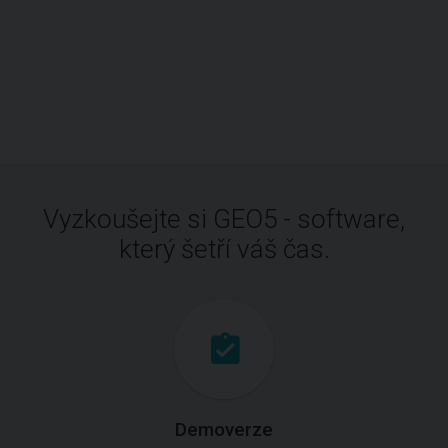
Vyzkoušejte si GEO5 - software,
který šetří váš čas.
Demoverze