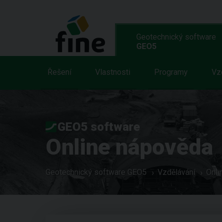
Geotechnický software
GEO5
Řešení
Vlastnosti
Programy
Vz
GEO5 software
Online nápověda
Geotechnický software GEO5
Vzdělávání
Onli