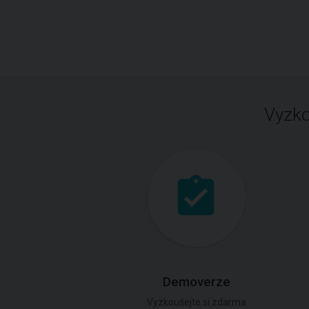
Vyzko
Demoverze
Vyzkoušejte si zdarma