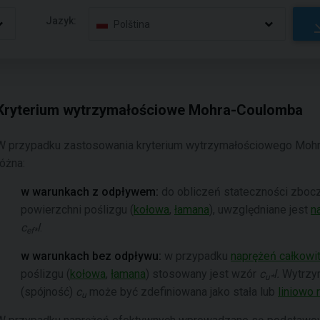
Jazyk:
Polština
Kryterium wytrzymałościowe Mohra-Coulomba
W przypadku zastosowania kryterium wytrzymałościowego Mohra
różna:
w warunkach z odpływem:
do obliczeń stateczności zboc
powierzchni poślizgu (
kołowa
,
łamana
), uwzględniane jest
n
c
l
.
ef*
w warunkach bez odpływu:
w przypadku
naprężeń całkowit
poślizgu (
kołowa
,
łamana
) stosowany jest wzór
c
l.
Wytrzy
u*
(spójność)
c
może być zdefiniowana jako stała lub
liniowo 
u