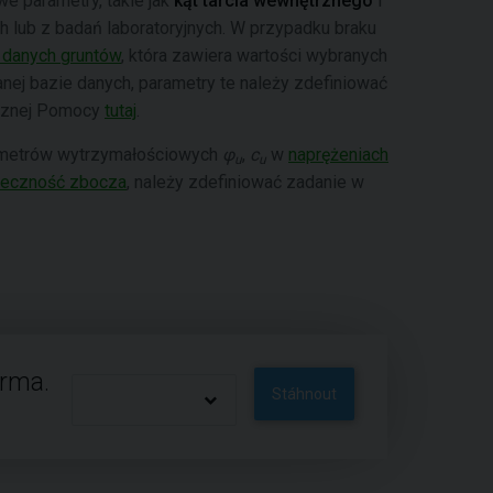
 parametry, takie jak
kąt tarcia wewnętrznego
i
 lub z badań laboratoryjnych. W przypadku braku
 danych gruntów
, która zawiera wartości wybranych
ej bazie danych, parametry te należy zdefiniować
ycznej Pomocy
tutaj
.
rametrów wytrzymałościowych
φ
,
c
w
naprężeniach
u
u
teczność zbocza
, należy zdefiniować zadanie w
arma.
Stáhnout