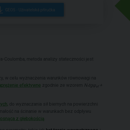
GEO5 - Uživatelská příručka
-Coulomba, metoda analizy stateczności jest
zy, w celu wyznaczenia warunków równowagi na
aprężenie efektywne
zgodnie ze wzorem
N
tgφ
+
*
ef
ych,
do wyznaczania sił biernych na powierzchni
małość na ścinanie w warunkach bez odpływu
rosnąca z głębokością
.