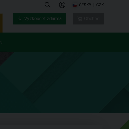
ČESKY
CZK
Vyzkoušet zdarma
Obchod
ás