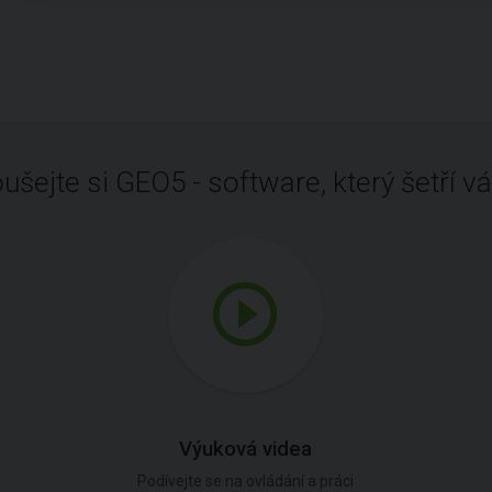
ušejte si GEO5 - software, který šetří vá
Výuková videa
Podívejte se na ovládání a práci