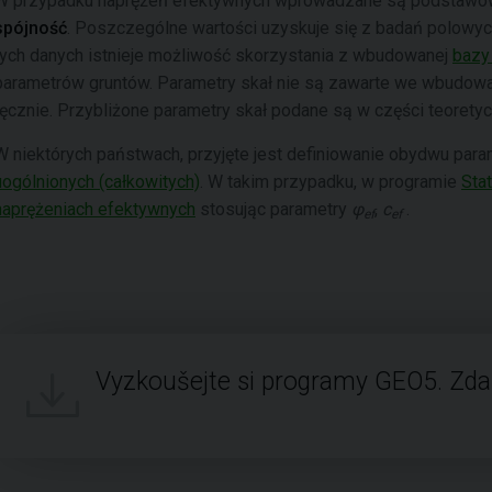
W przypadku naprężeń efektywnych wprowadzane są podstawowe
spójność
. Poszczególne wartości uzyskuje się z badań polowych
tych danych istnieje możliwość skorzystania z wbudowanej
bazy
parametrów gruntów. Parametry skał nie są zawarte we wbudowan
ręcznie. Przybliżone parametry skał podane są w części teoret
W niektórych państwach, przyjęte jest definiowanie obydwu pa
uogólnionych (całkowitych)
. W takim przypadku, w programie
Sta
naprężeniach efektywnych
stosując parametry
φ
,
c
.
ef
ef
Vyzkoušejte si programy GEO5. Zd