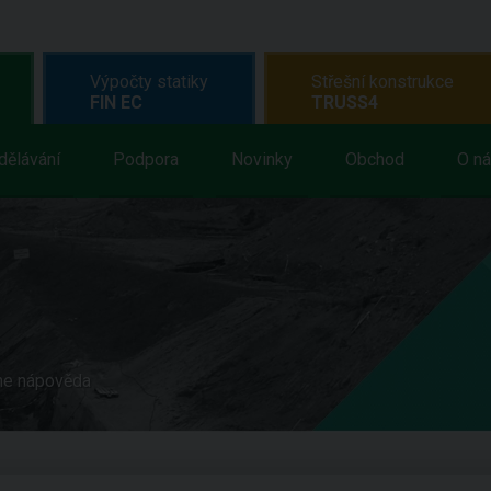
Výpočty statiky
Střešní konstrukce
FIN EC
TRUSS4
dělávání
Podpora
Novinky
Obchod
O n
ne nápověda