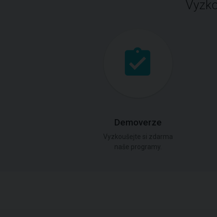
Vyzko
Demoverze
Vyzkoušejte si zdarma
naše programy.