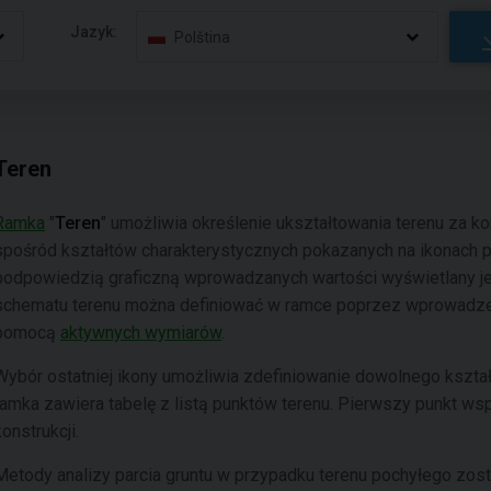
Jazyk:
Polština
Teren
Ramka
"
Teren
" umożliwia określenie ukształtowania terenu za ko
spośród kształtów charakterystycznych pokazanych na ikonach p
podpowiedzią graficzną wprowadzanych wartości wyświetlany je
schematu terenu można definiować w ramce poprzez wprowadzeni
pomocą
aktywnych wymiarów
.
Wybór ostatniej ikony umożliwia zdefiniowanie dowolnego kształt
ramka zawiera tabelę z listą punktów terenu. Pierwszy punkt ws
konstrukcji.
Metody analizy parcia gruntu w przypadku terenu pochyłego zost