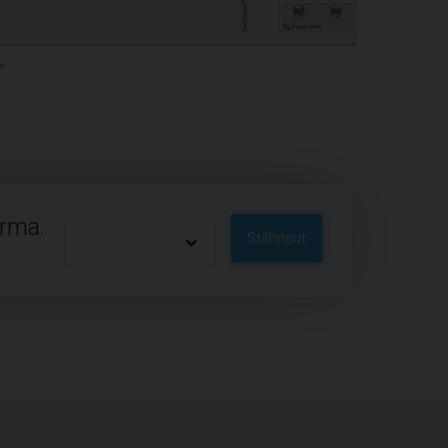
"
arma.
Stáhnout