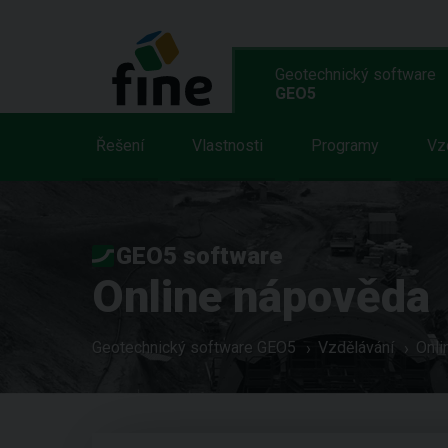
Geotechnický software
GEO5
Řešení
Vlastnosti
Programy
Vz
GEO5 software
Online nápověda
Geotechnický software GEO5
Vzdělávání
Onli