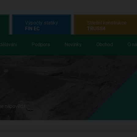
Výpočty statiky
Střešní konstrukce
FIN EC
TRUSS4
dělávání
Podpora
Novinky
Obchod
O n
ne nápověda