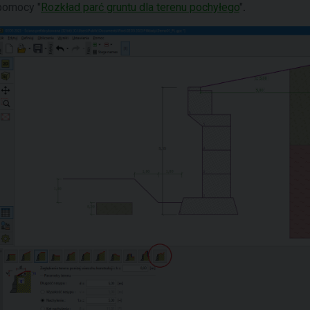
pomocy "
Rozkład parć gruntu dla terenu pochyłego
"
.