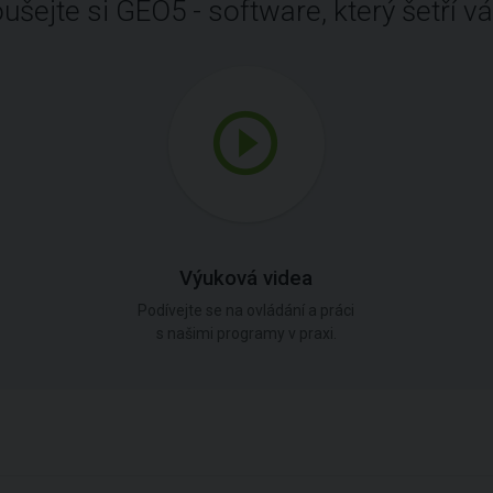
ušejte si GEO5 - software, který šetří vá
Výuková videa
Podívejte se na ovládání a práci
s našimi programy v praxi.