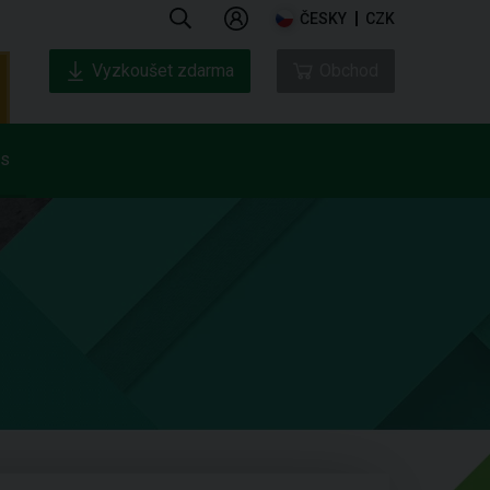
ČESKY
CZK
Vyzkoušet zdarma
Obchod
ás