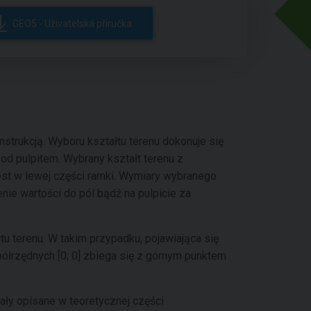
GEO5 - Uživatelská příručka
nstrukcją. Wyboru kształtu terenu dokonuje się
od pulpitem. Wybrany kształt terenu z
st w lewej części ramki. Wymiary wybranego
e wartości do pól bądź na pulpicie za
u terenu. W takim przypadku, pojawiająca się
półrzędnych [0; 0] zbiega się z górnym punktem
ały opisane w teoretycznej części