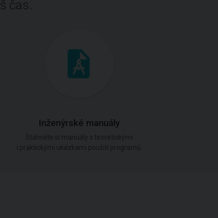
š čas.
Inženýrské manuály
Stáhněte si manuály s teoretickými
i praktickými ukázkami použití programů.