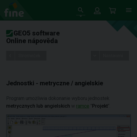
GEO5 software
Online nápověda
Stromeček
Nastavení
Jednostki - metryczne / angielskie
Program umożliwia dokonanie wyboru jednostek
metrycznych lub angielskich
w
ramce
"
Projekt
".