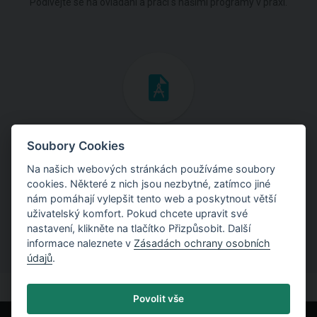
Podívejte se na ovládání a práci s našimi programy v praxi.
Inženýrské manuály
Soubory Cookies
Na našich webových stránkách používáme soubory
Stáhněte si manuály s teoretickými i praktickými ukázkami
cookies. Některé z nich jsou nezbytné, zatímco jiné
použití programů.
nám pomáhají vylepšit tento web a poskytnout větší
uživatelský komfort. Pokud chcete upravit své
nastavení, klikněte na tlačítko Přizpůsobit. Další
informace naleznete v
Zásadách ochrany osobních
údajů
.
Povolit vše