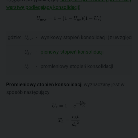
av,r,red
warstwę podlegającą konsolidacji
).
gdzie:
U
-
wynikowy stopień konsolidacji (z uwzględni
av,r
U
-
pionowy stopień konsolidacji
av
U
-
promieniowy stopień konsolidacji
r
Promieniowy stopień konsolidacji
wyznaczany jest w
sposób następujący: