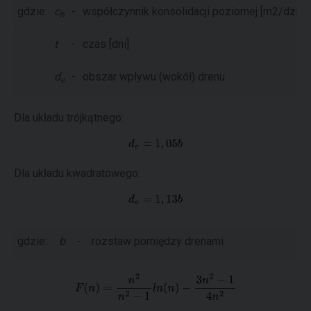
gdzie:
c
-
współczynnik konsolidacji poziomej [m2/dzień
h
t
-
czas [dni]
d
-
obszar wpływu (wokół) drenu
e
Dla układu trójkątnego:
Dla układu kwadratowego:
gdzie:
b
-
rozstaw pomiędzy drenami