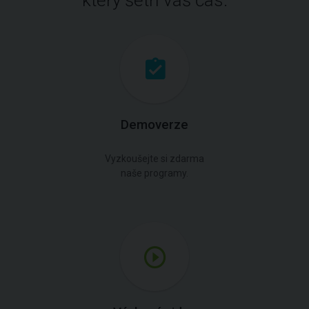
který šetří váš čas.
Demoverze
Vyzkoušejte si zdarma
naše programy.