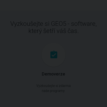
Vyzkoušejte si GEO5 - software,
který šetří váš čas.
Demoverze
Vyzkoušejte si zdarma
naše programy.