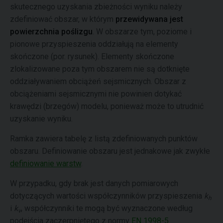
skutecznego uzyskania zbieżności wyniku należy
zdefiniować obszar, w którym
przewidywana jest
powierzchnia poślizgu
. W obszarze tym, poziome i
pionowe przyspieszenia oddziałują na elementy
skończone (por. rysunek). Elementy skończone
zlokalizowane poza tym obszarem nie są dotknięte
oddziaływaniem obciążeń sejsmicznych. Obszar z
obciążeniami sejsmicznymi nie powinien dotykać
krawędzi (brzegów) modelu, ponieważ może to utrudnić
uzyskanie wyniku.
Ramka zawiera tabelę z listą zdefiniowanych punktów
obszaru. Definiowanie obszaru jest jednakowe jak zwykłe
definiowanie warstw
.
W przypadku, gdy brak jest danych pomiarowych
dotyczących wartości współczynników przyspieszenia
k
h
i
k
, współczynniki te mogą być wyznaczone według
v
podejścia zaczerpniętego z normy
EN 1998-5
.