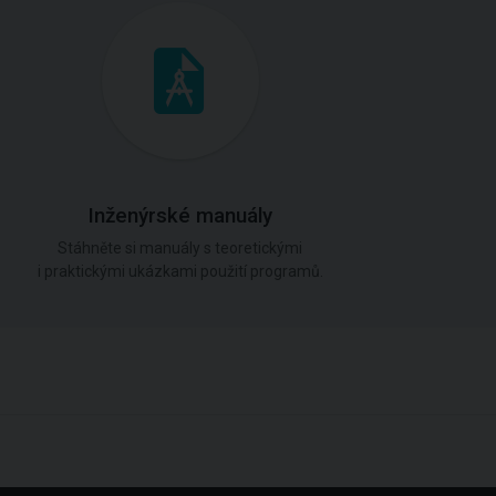
Inženýrské manuály
Stáhněte si manuály s teoretickými
i praktickými ukázkami použití programů.