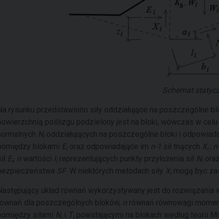
Schemat statyc
Na rysunku przedstawiono siły oddziałujące na poszczególne b
powierzchnią poślizgu podzielony jest na bloki, wówczas w ce
normalnych
N
oddziałujących na poszczególne bloki i odpowiad
i
pomiędzy blokami
E
oraz odpowiadające im
n-1
sił tnących
X
;
n
i
i
sił
E
,
n
wartości
l
reprezentujących punkty przyłożenia sił
N
oraz
i
i
i
bezpieczeństwa
SF
. W niektórych metodach siły
X
mogą byc zas
i
Następujący układ równań wykorzystywany jest do rozwiązania
równań dla poszczególnych bloków,
n
równań równowagi moment
pomiędzy siłami
N
i
T
powstającymi na blokach według teorii M
i
i