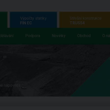
Výpočty statiky
Střešní konstrukce
FIN EC
TRUSS4
dělávání
Podpora
Novinky
Obchod
O n
ne nápověda