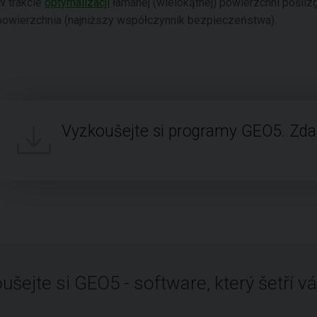
W trakcie
optymalizacji
łamanej (wielokątnej) powierzchni pośliz
powierzchnia (najniższy współczynnik bezpieczeństwa).
Vyzkoušejte si programy GEO5. Zd
ušejte si GEO5 - software, který šetří vá