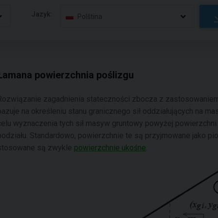
Jazyk:
Polština
Łamana powierzchnia poślizgu
Rozwiązanie zagadnienia stateczności zbocza z zastosowaniem 
bazuje na określeniu stanu granicznego sił oddziałujących na m
celu wyznaczenia tych sił masyw gruntowy powyżej powierzchni 
podziału. Standardowo, powierzchnie te są przyjmowane jako pio
stosowane są zwykle
powierzchnie ukośne
.