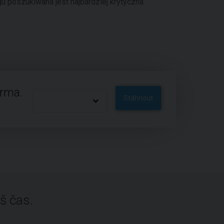
gu poszukiwana jest najbardziej krytyczna
arma.
Stáhnout
š čas.