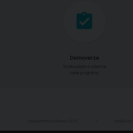
Demoverze
Vyzkoušejte si zdarma
naše programy.
Geotechnický software GEO5
Vzdělávání