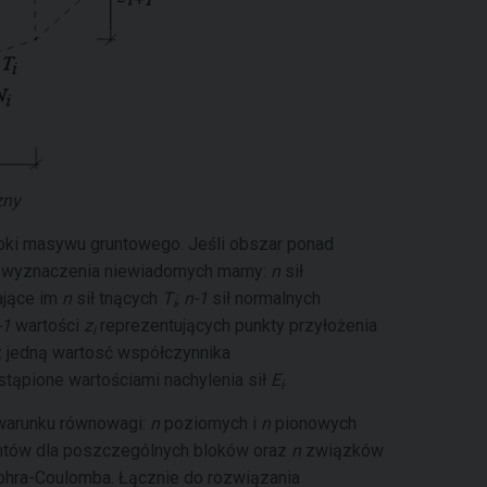
zny
loki masywu gruntowego. Jeśli obszar ponad
lu wyznaczenia niewiadomych mamy:
n
sił
ające im
n
sił tnących
T
;
n-1
sił normalnych
i
-1
wartości
z
reprezentujących punkty przyłożenia
i
 jedną wartosć współczynnika
tąpione wartościami nachylenia sił
E
.
i
 warunku równowagi:
n
poziomych i
n
pionowych
ów dla poszczególnych bloków oraz
n
związków
ohra-Coulomba. Łącznie do rozwiązania