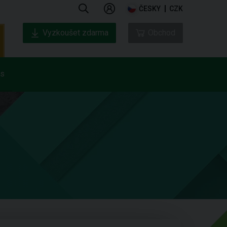
ČESKY
CZK
Vyzkoušet zdarma
Obchod
ás