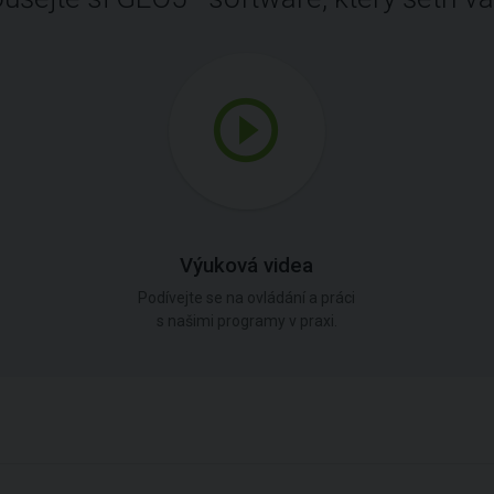
Výuková videa
Podívejte se na ovládání a práci
s našimi programy v praxi.