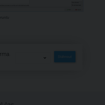
gruntu
arma.
Stáhnout
š čas.