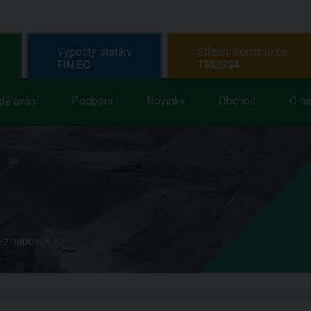
Výpočty statiky
Střešní konstrukce
FIN EC
TRUSS4
dělávání
Podpora
Novinky
Obchod
O n
ne nápověda