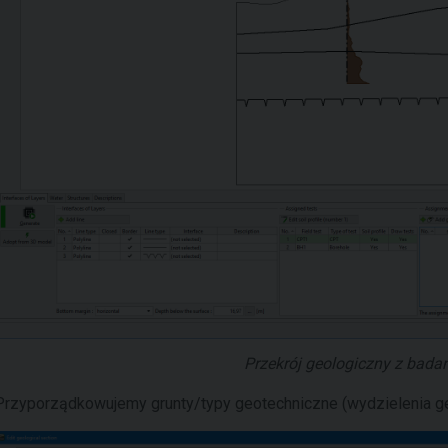
Przekrój geologiczny z bad
Przyporządkowujemy grunty/typy geotechniczne (wydzielenia ge