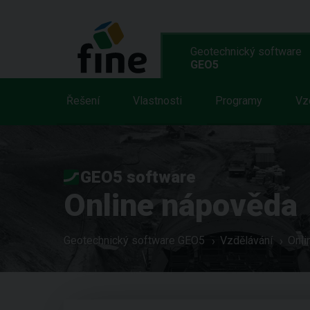
Geotechnický software
GEO5
Řešení
Vlastnosti
Programy
Vz
GEO5 software
Online nápověda
Geotechnický software GEO5
Vzdělávání
Onli