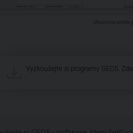
Utworzone profile 
Vyzkoušejte si programy GEO5. Zd
ušejte si GEO5 - software, který šetří vá