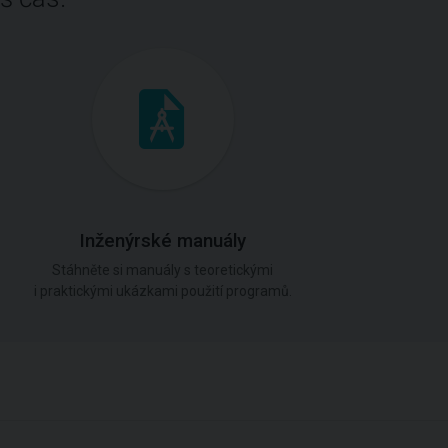
Inženýrské manuály
Stáhněte si manuály s teoretickými
i praktickými ukázkami použití programů.