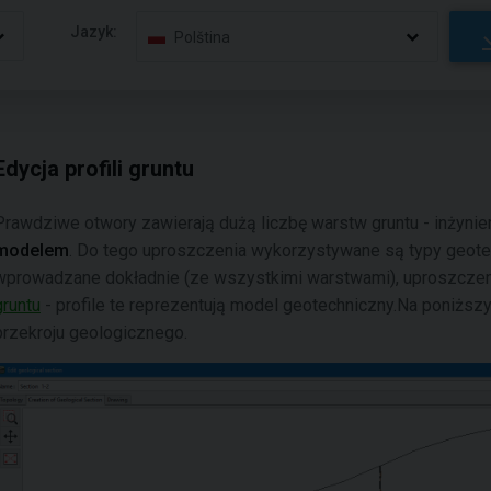
Jazyk:
Polština
Edycja profili gruntu
Prawdziwe otwory zawierają dużą liczbę warstw gruntu - inżynie
modelem
. Do tego uproszczenia wykorzystywane są typy geote
wprowadzane dokładnie (ze wszystkimi warstwami), uproszcze
gruntu
- profile te reprezentują model geotechniczny.Na poniższ
przekroju geologicznego.