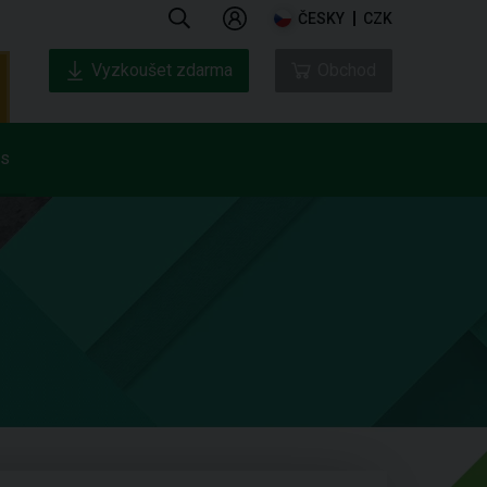
ČESKY
CZK
Vyzkoušet zdarma
Obchod
ás