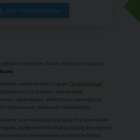
GEO5 - Uživatelská příručka
głębokich wykopów. Sciany wykopów mogą być
ikowo
.
 obudów wykopów jest program "
Ściana analiza
".
zględnieniem faz budowy, wyznaczanie
kotew i sprawdzanie stateczności wewnętrznej
ów żelbetowych, stalowych i drewnianych.
ktowania ścian wykopów pracujących wspornikowo
magane zagłębienie konstrukcji poniżej dna wykopu
rzeprowadzić wymiarowanie przekrojów (beton,