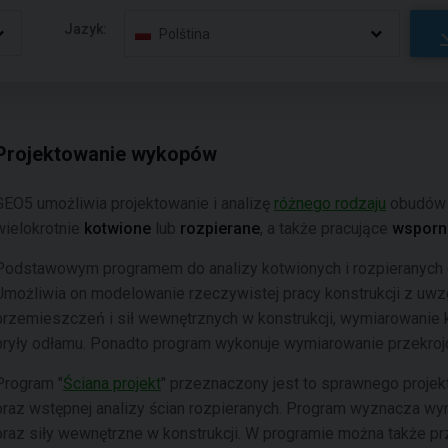
Jazyk:
Polština
Projektowanie wykopów
GEO5 umożliwia projektowanie i analizę
różnego rodzaju
obudów 
wielokrotnie
kotwione
lub
rozpierane
, a także pracujące
wsporn
Podstawowym programem do analizy kotwionych i rozpieranych
Umożliwia on modelowanie rzeczywistej pracy konstrukcji z uw
przemieszczeń i sił wewnętrznych w konstrukcji, wymiarowanie 
bryły odłamu. Ponadto program wykonuje wymiarowanie przekroj
Program "
Ściana projekt
" przeznaczony jest to sprawnego proje
oraz wstępnej analizy ścian rozpieranych. Program wyznacza wy
oraz siły wewnętrzne w konstrukcji. W programie można także p