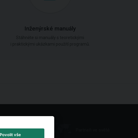
Inženýrské manuály
Stáhněte si manuály s teoretickými
i praktickými ukázkami použití programů.
Partneři ve světě
Povolit vše