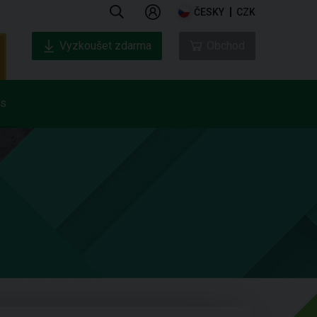
ČESKY
CZK
Vyzkoušet zdarma
Obchod
ás