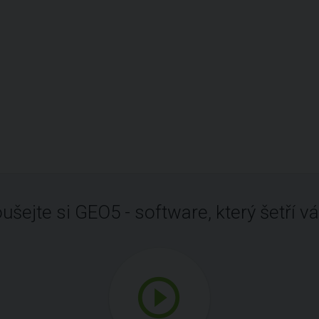
ušejte si GEO5 - software, který šetří vá