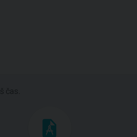
š čas.