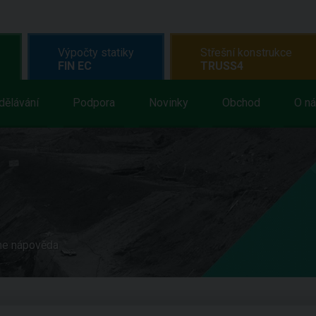
Výpočty statiky
Střešní konstrukce
FIN EC
TRUSS4
dělávání
Podpora
Novinky
Obchod
O n
ne nápověda