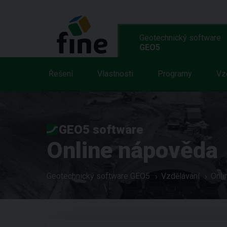
Geotechnický software
GEO5
Řešení
Vlastnosti
Programy
Vz
GEO5 software
Online nápověda
Geotechnický software GEO5
Vzdělávání
Onli