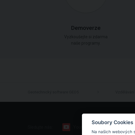
Demoverze
Vyzkoušejte si zdarma
naše programy.
Geotechnický software GEO5
Vzdělávání
Soubory Cookies
Sledujte nás:
Youtube
Facebook
Na našich webových s