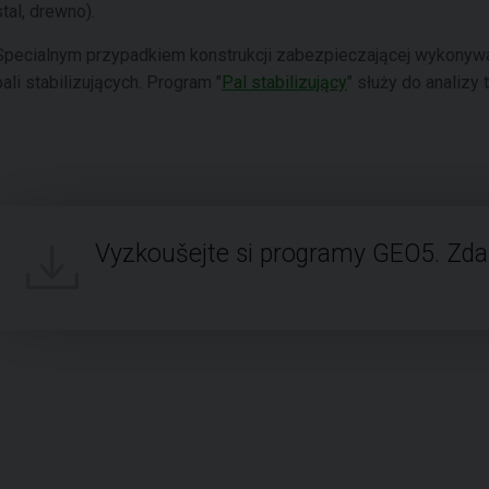
stal, drewno).
Specialnym przypadkiem konstrukcji zabezpieczającej wykonywan
pali stabilizujących. Program "
Pal stabilizujący
" służy do analizy 
Vyzkoušejte si programy GEO5. Zd