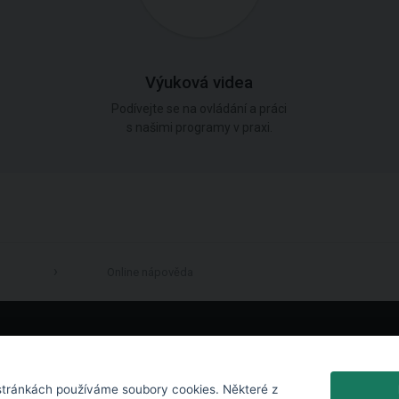
Výuková videa
Podívejte se na ovládání a práci
s našimi programy v praxi.
Online nápověda
LinkedIn
tránkách používáme soubory cookies. Některé z