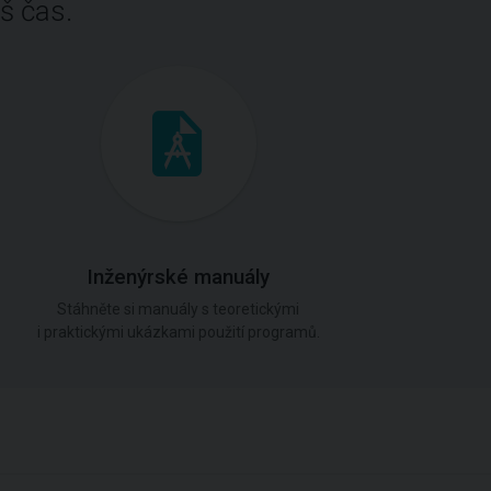
š čas.
Inženýrské manuály
Stáhněte si manuály s teoretickými
i praktickými ukázkami použití programů.