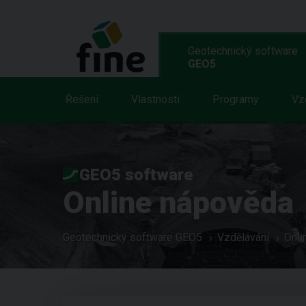
Geotechnický software
GEO5
Řešení
Vlastnosti
Programy
Vz
GEO5 software
Online nápověda
Geotechnický software GEO5
Vzdělávání
Onli