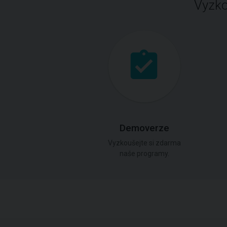
Vyzko
Demoverze
Vyzkoušejte si zdarma
naše programy.