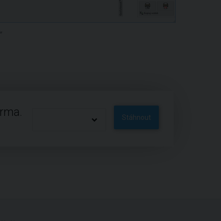
"
arma.
Stáhnout