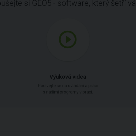
ušejte si GEO5 - software, který šetří vá
Výuková videa
Podívejte se na ovládání a práci
s našimi programy v praxi.