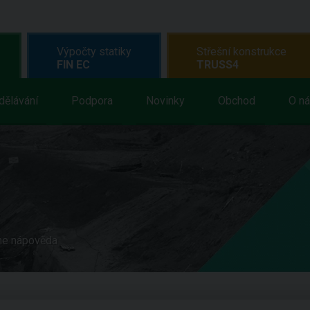
Výpočty statiky
Střešní konstrukce
FIN EC
TRUSS4
dělávání
Podpora
Novinky
Obchod
O n
ne nápověda