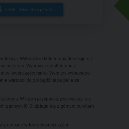
GEO5 - Uživatelská příručka
nstrukcją. Wyboru kształtu terenu dokonuje się
od pulpitem. Wybrany kształt terenu z
st w lewej części ramki. Wymiary wybranego
e wartości do pól bądź na pulpicie za
u terenu. W takim przypadku, pojawiająca się
półrzędnych [0; 0] zbiega się z górnym punktem
ały opisane w teoretycznej części