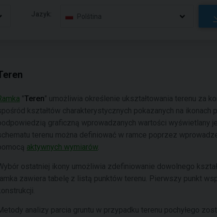
Jazyk:
Polština
Teren
Ramka
"
Teren
" umożliwia określenie ukształtowania terenu za ko
spośród kształtów charakterystycznych pokazanych na ikonach p
podpowiedzią graficzną wprowadzanych wartości wyświetlany je
schematu terenu można definiować w ramce poprzez wprowadzeni
pomocą
aktywnych wymiarów
.
Wybór ostatniej ikony umożliwia zdefiniowanie dowolnego kształt
ramka zawiera tabelę z listą punktów terenu. Pierwszy punkt ws
konstrukcji.
Metody analizy parcia gruntu w przypadku terenu pochyłego zost