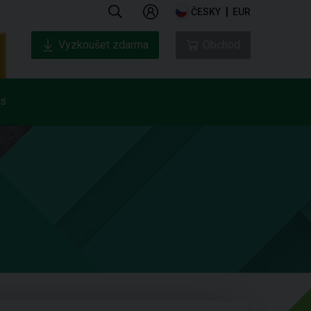
ČESKY
EUR
Vyzkoušet zdarma
Obchod
ás