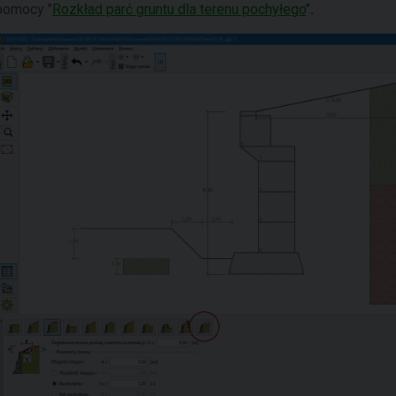
pomocy "
Rozkład parć gruntu dla terenu pochyłego
"
.