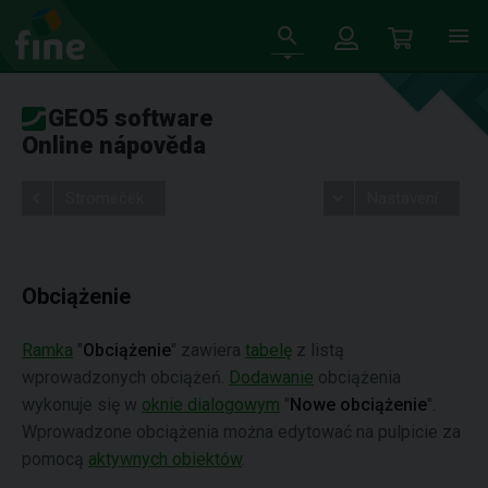
GEO5 software
Online nápověda
Stromeček
Nastavení
Obciążenie
Ramka
"
Obciążenie
" zawiera
tabelę
z listą
wprowadzonych obciążeń.
Dodawanie
obciążenia
wykonuje się w
oknie dialogowym
"
Nowe obciążenie
".
Wprowadzone obciążenia można edytować na pulpicie za
pomocą
aktywnych obiektów
.