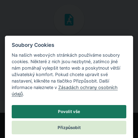
Inženýrské manuály
Soubory Cookies
Na našich webových stránkách používáme soubory
Stáhněte si manuály s teoretickými i praktickými ukázkami
cookies. Některé z nich jsou nezbytné, zatímco jiné
použití programů.
nám pomáhají vylepšit tento web a poskytnout větší
uživatelský komfort. Pokud chcete upravit své
nastavení, klikněte na tlačítko Přizpůsobit. Další
informace naleznete v
Zásadách ochrany osobních
údajů
.
Povolit vše
Přizpůsobit
© Fine spol. s r.o.