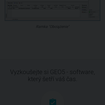
Ramka "Obciążenie"
Vyzkoušejte si GEO5 - software,
který šetří váš čas.