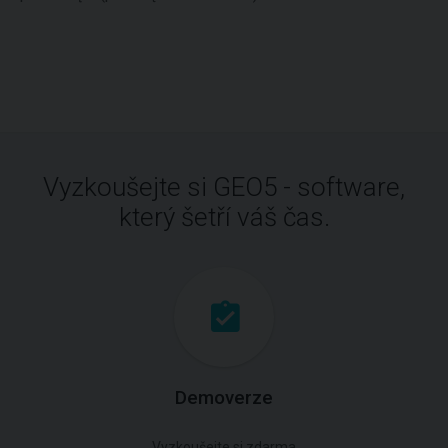
Vyzkoušejte si GEO5 - software,
který šetří váš čas.
Demoverze
Vyzkoušejte si zdarma