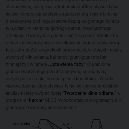
alternatywną, tylną ścianę konstrukcji. Alternatywna tylna
ściana konstrukcji zastępuje rzeczywistą ścianę łamaną
płaszczyzną poślizgu przechodzącą od górnego punktu
tyłu ściany w kierunku górnego punktu zewnętrznego
przekroju i tworzy klin gruntu - patrz rysunek. Wzdłuż tej
płaszczyzny przyjmuje się całkowicie zmobilizowany kąt
tarcia
δ = φ
. We wszystkich programach, w których można
utworzyć klin odłamu, kąt tarcia grunt/grunt można
zmniejszyć w ramce „
Ustawienia fazy
”. Ciężar klina
gruntu utworzonego pod alternatywną ścianą tylną
przyczynia się dalej do obciążenia konstrukcji. W celu
wprowadzenia alternatywnej, tylnej ściany konstrukcji do
analizy należy wybrać opcję "
Tworzenie klina odłamu
" w
programie "
Parcie
" GEO5. W pozostałych programach, klin
gruntu jest tworzony automatycznie.