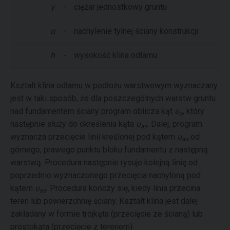
γ
-
ciężar jednostkowy gruntu
α
-
nachylenie tylnej ściany konstrukcji
h
-
wysokość klina odłamu
Kształt klina odłamu w podłożu warstwowym wyznaczany
jest w taki sposób, że dla poszczególnych warstw gruntu
nad fundamentem ściany program oblicza kąt
υ
, który
a
następnie służy do określenia kąta
υ
. Dalej, program
as
wyznacza przecięcie linii kreślonej pod kątem
υ
od
as
górnego, prawego punktu bloku fundamentu z następną
warstwą. Procedura następnie rysuje kolejną linię od
poprzednio wyznaczonego przecięcia nachyloną pod
kątem
υ
. Procedura kończy się, kiedy linia przecina
as
teren lub powierzchnię ściany. Kształt klina jest dalej
zakładany w formie trójkąta (przecięcie ze ścianą) lub
prostokąta (przecięcie z terenem).