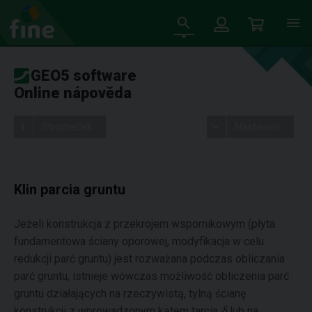
GEO5 software
Online nápověda
Stromeček
Nastavení
Klin parcia gruntu
Jeżeli konstrukcja z przekrojem wspornikowym (płyta
fundamentowa ściany oporowej, modyfikacja w celu
redukcji parć gruntu) jest rozważana podczas obliczania
parć gruntu, istnieje wówczas możliwość obliczenia parć
gruntu działających na rzeczywistą, tylną ścianę
konstrukcji z wprowadzonym kątem tarcia
δ
lub na