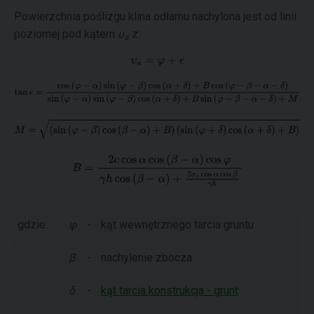
Powierzchnia poślizgu klina odłamu nachylona jest od linii
poziomej pod kątem
υ
z:
a
gdzie:
φ
-
kąt wewnętrznego tarcia gruntu
β
-
nachylenie zbocza
δ
-
kąt tarcia konstrukcja - grunt