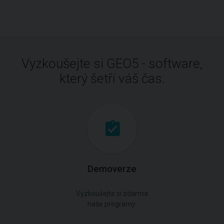
Vyzkoušejte si GEO5 - software,
který šetří váš čas.
Demoverze
Vyzkoušejte si zdarma
naše programy.