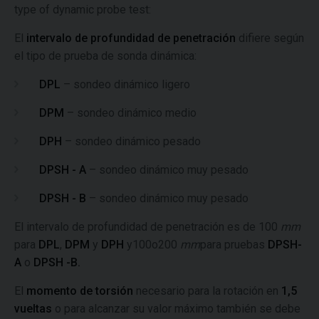
type of dynamic probe test:
El
intervalo de profundidad de penetración
difiere según
el tipo de prueba de sonda dinámica:
DPL
– sondeo dinámico ligero
DPM
– sondeo dinámico medio
DPH
– sondeo dinámico pesado
DPSH - A
– sondeo dinámico muy pesado
DPSH - B
– sondeo dinámico muy pesado
El intervalo de profundidad de penetración es de 100
mm
para
DPL
,
DPM
y
DPH
y100o200
mm
para pruebas
DPSH-
A
o
DPSH -B.
El
momento de torsión
necesario para la rotación en
1,5
vueltas
o para alcanzar su valor máximo también se debe