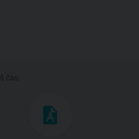
š čas.