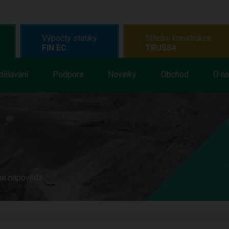
Výpočty statiky
Střešní konstrukce
FIN EC
TRUSS4
dělávání
Podpora
Novinky
Obchod
O n
ne nápověda