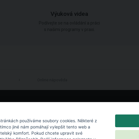
Výuková videa
Podívejte se na ovládání a práci
s našimi programy v praxi.
Online nápověda
LinkedIn
tránkách používáme soubory cookies. Některé z
atímco jiné nám pomáhají vylepšit tento web a
atelský komfort. Pokud chcete upravit své