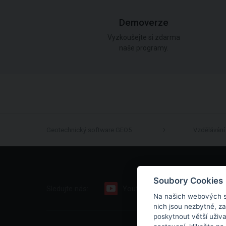
Demoverze
Vyzkoušejte si zdarma
naše programy.
Geotechnický software GEO5
Vzdělávání
Soubory Cookies
Sledujte nás:
Youtube
Facebook
Na našich webových s
nich jsou nezbytné, z
poskytnout větší uživ