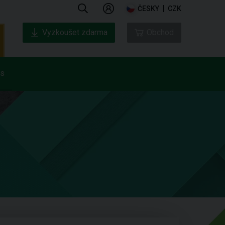
ČESKY
CZK
Vyzkoušet zdarma
Obchod
ás