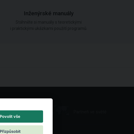
Inženýrské manuály
Stáhněte si manuály s teoretickými
i praktickými ukázkami použití programů.
Partneři ve světě
Povolit vše
Přizpůsobit