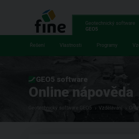
Geotechnický software
GEO5
Řešení
Vlastnosti
Programy
Vz
GEO5 software
Online nápověda
Geotechnický software GEO5
Vzdělávání
Onli