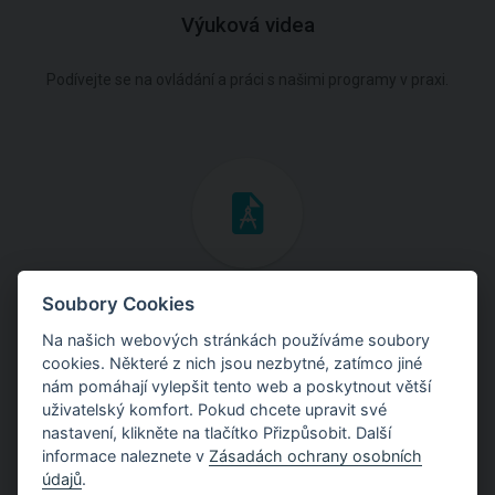
Výuková videa
Podívejte se na ovládání a práci s našimi programy v praxi.
Inženýrské manuály
Soubory Cookies
Na našich webových stránkách používáme soubory
Stáhněte si manuály s teoretickými i praktickými ukázkami
cookies. Některé z nich jsou nezbytné, zatímco jiné
použití programů.
nám pomáhají vylepšit tento web a poskytnout větší
uživatelský komfort. Pokud chcete upravit své
nastavení, klikněte na tlačítko Přizpůsobit. Další
informace naleznete v
Zásadách ochrany osobních
údajů
.