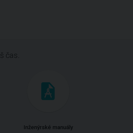
š čas.
Inženýrské manuály