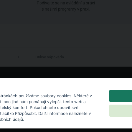
Podívejte se na ovládání a práci
s našimi programy v praxi.
Online nápověda
LinkedIn
tránkách používáme soubory cookies. Některé z
atímco jiné nám pomáhají vylepšit tento web a
atelský komfort. Pokud chcete upravit své
 tlačítko Přizpůsobit. Další informace naleznete v
bních údajů
.
chrana osobních údajů
|
Nastavení cookies
|
Licenční podmínky
|
Kontakt