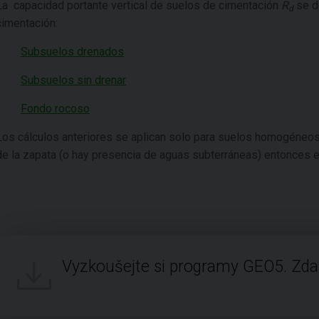
La capacidad portante vertical de suelos de cimentación
R
se d
d
cimentación:
Subsuelos drenados
Subsuelos sin drenar
Fondo rocoso
Los cálculos anteriores se aplican solo para suelos homogéneos
de la zapata (o hay presencia de aguas subterráneas) entonces el
Vyzkoušejte si programy GEO5. Zd