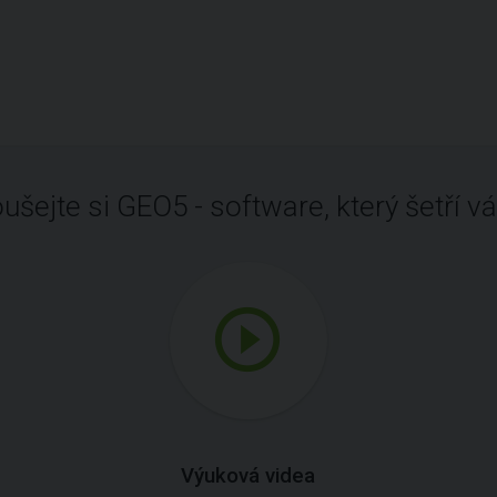
ušejte si GEO5 - software, který šetří vá
Výuková videa