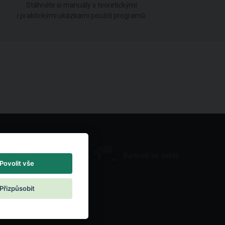
Stáhněte si manuály s teoretickými
i praktickými ukázkami použití programů.
Partneři ve světě
Povolit vše
Přizpůsobit