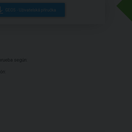
GEO5 - Uživatelská příručka
prueba según:
ón: