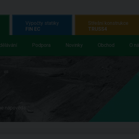
Výpočty statiky
Střešní konstrukce
FIN EC
TRUSS4
dělávání
Podpora
Novinky
Obchod
O n
ne nápověda