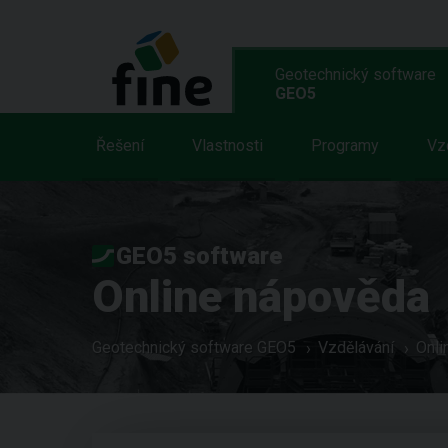
Geotechnický software
GEO5
Řešení
Vlastnosti
Programy
Vz
GEO5 software
Online nápověda
Geotechnický software GEO5
Vzdělávání
Onli