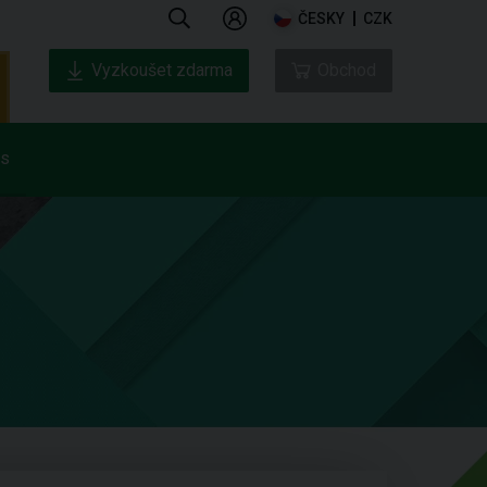
ČESKY
CZK
Vyzkoušet zdarma
Obchod
ás