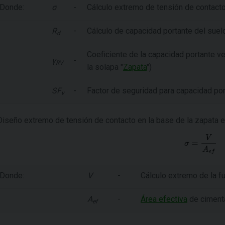
Donde:
σ
-
Cálculo extremo de tensión de contacto
R
-
Cálculo de capacidad portante del suel
d
Coeficiente de la capacidad portante ver
γ
-
RV
la solapa "
Zapata
")
SF
-
Factor de seguridad para capacidad port
v
Diseño extremo de tensión de contacto en la base de la zapata e
Donde:
V
-
Cálculo extremo de la fu
A
-
Área efectiva
de ciment
ef