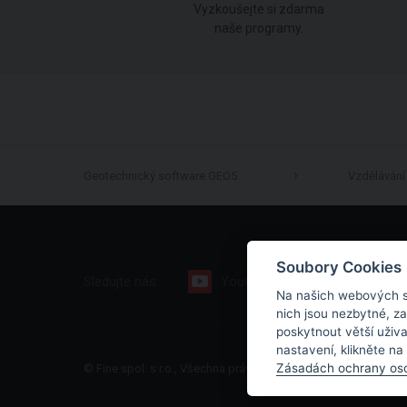
Vyzkoušejte si zdarma
naše programy.
Geotechnický software GEO5
Vzdělávání
Soubory Cookies
Sledujte nás:
Youtube
Facebook
Na našich webových s
nich jsou nezbytné, z
poskytnout větší uživ
nastavení, klikněte na
Zásadách ochrany oso
© Fine spol. s r.o., Všechna práva vyhrazena |
Mapa stránek
|
O