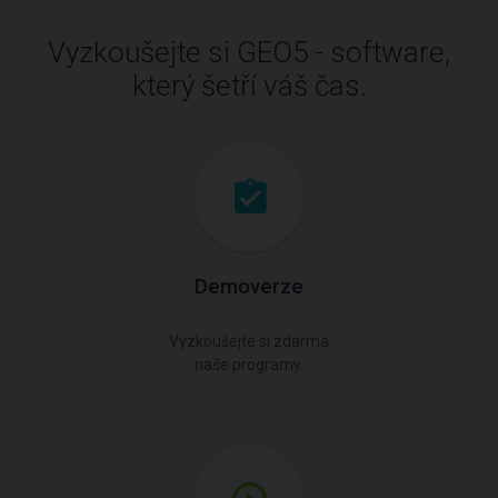
Vyzkoušejte si GEO5 - software,
který šetří váš čas.
Demoverze
Vyzkoušejte si zdarma
naše programy.