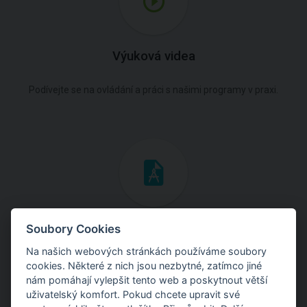
Výuková videa
Podívejte se na ovládání a práci s našimi programy v praxi.
Inženýrské manuály
Soubory Cookies
Na našich webových stránkách používáme soubory
Stáhněte si manuály s teoretickými i praktickými ukázkami
cookies. Některé z nich jsou nezbytné, zatímco jiné
použití programů.
nám pomáhají vylepšit tento web a poskytnout větší
uživatelský komfort. Pokud chcete upravit své