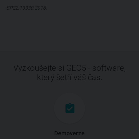
SP22.13330.2016.
Vyzkoušejte si GEO5 - software,
který šetří váš čas.
Demoverze