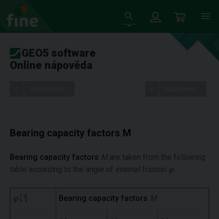
GEO5 software
Online nápověda
Stromeček
Nastavení
Bearing capacity factors M
Bearing capacity factors
M
are taken from the following
table according to the angle of internal friction
φ
:
φ
[
°
]
Bearing capacity factors
M