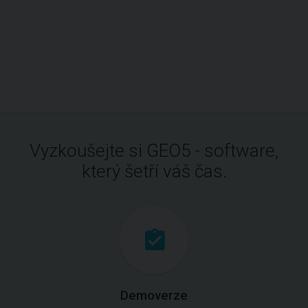
Vyzkoušejte si GEO5 - software,
který šetří váš čas.
Demoverze