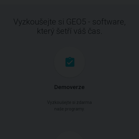
Vyzkoušejte si GEO5 - software,
který šetří váš čas.
Demoverze
Vyzkoušejte si zdarma
naše programy.