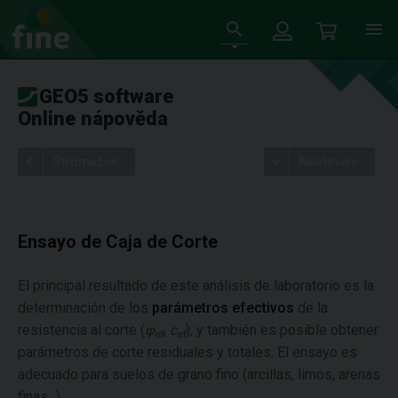
GEO5 software
Online nápověda
Stromeček
Nastavení
Ensayo de Caja de Corte
El principal resultado de este análisis de laboratorio es la
determinación de los
parámetros efectivos
de la
resistencia al corte (
φ
,
c
), y también es posible obtener
ef
ef
parámetros de corte residuales y totales. El ensayo es
adecuado para suelos de grano fino (arcillas, limos, arenas
finas...).