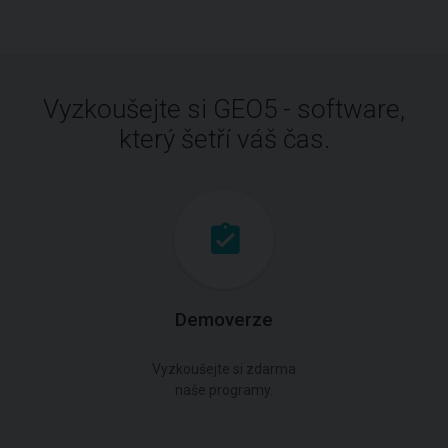
Vyzkoušejte si GEO5 - software,
který šetří váš čas.
Demoverze
Vyzkoušejte si zdarma
naše programy.